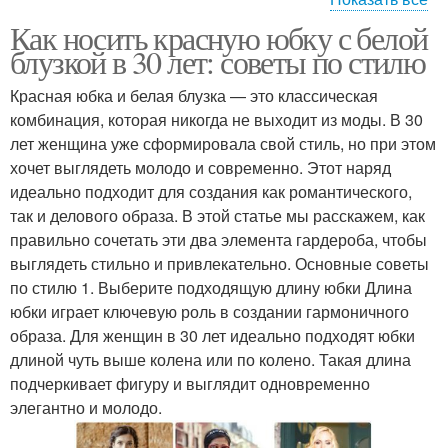
Как носить красную юбку с белой
Черная блузка
Короткая блузка
блузкой в 30 лет: советы по стилю
Красная юбка и белая блузка — это классическая
комбинация, которая никогда не выходит из моды. В 30
Блузка с коротким
лет женщина уже сформировала свой стиль, но при этом
Длинная блузка
рукавом
хочет выглядеть молодо и современно. Этот наряд
идеально подходит для создания как романтического,
так и делового образа. В этой статье мы расскажем, как
правильно сочетать эти два элемента гардероба, чтобы
выглядеть стильно и привлекательно. Основные советы
по стилю 1. Выберите подходящую длину юбки Длина
юбки играет ключевую роль в создании гармоничного
образа. Для женщин в 30 лет идеально подходят юбки
длиной чуть выше колена или по колено. Такая длина
подчеркивает фигуру и выглядит одновременно
элегантно и молодо.