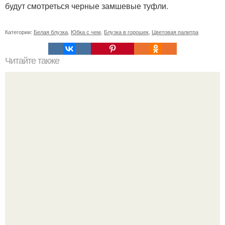
будут смотреться черные замшевые туфли.
Категории:
Белая блузка
,
Юбка с чем
,
Блузка в горошек
,
Цветовая палитра
Читайте также
Хозяйственное мыло, заменит целую домашнюю
аптечку.