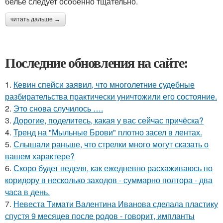
белье следует особенно тщательно.
читать дальше →
Последние обновления на сайте:
1.
Кевин спейси заявил, что многолетние судебные
разбирательства практически уничтожили его состояние.
2.
Это снова случилось ….
3.
Дорогие, поделитесь, какая у вас сейчас причёска?
4.
Тренд на "Мыльные Брови" плотно засел в лентах.
5.
Слышали раньше, что стрелки много могут сказать о
вашем характере?
6.
Скоро будет неделя, как ежедневно расхаживаюсь по
коридору в несколько заходов - суммарно полтора - два
часа в день.
7.
Невеста Тимати Валентина Иванова сделала пластику
спустя 9 месяцев после родов - говорит, импланты