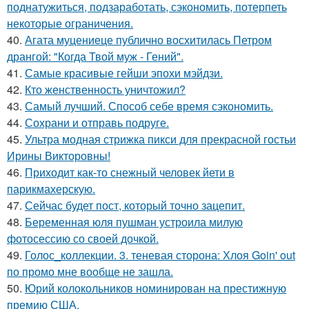
поднатужиться, подзаработать, сэкономить, потерпеть
некоторые ограничения.
40.
Агата муцениеце публично восхитилась Петром
дрангой: "Когда Твой муж - Гений".
41.
Самые красивые гейши эпохи мэйдзи.
42.
Кто женственность уничтожил?
43.
Самый лучший. Способ себе время сэкономить.
44.
Сохрани и отправь подруге.
45.
Ультра модная стрижка пикси для прекрасной гостьи
Ирины Викторовны!
46.
Приходит как-то снежный человек йети в
парикмахерскую.
47.
Сейчас будет пост, который точно зацепит.
48.
Беременная юля пушман устроила милую
фотосессию со своей дочкой.
49.
Голос_коллекции. 3. теневая сторона: Хлоя Goin' out
по промо мне вообще не зашла.
50.
Юрий колокольников номинирован на престижную
премию США.