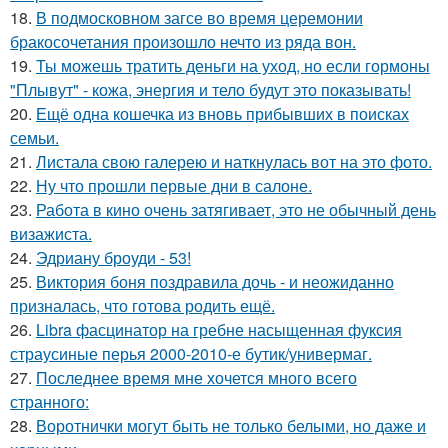
18.
В подмосковном загсе во время церемонии
бракосочетания произошло нечто из ряда вон.
19.
Ты можешь тратить деньги на уход, но если гормоны
"Плывут" - кожа, энергия и тело будут это показывать!
20.
Ещё одна кошечка из вновь прибывших в поисках
семьи.
21.
Листала свою галерею и наткнулась вот на это фото.
22.
Ну что прошли первые дни в салоне.
23.
Работа в кино очень затягивает, это не обычный день
визажиста.
24.
Эдриану броуди - 53!
25.
Виктория боня поздравила дочь - и неожиданно
призналась, что готова родить ещё.
26.
Libra фасцинатор на гребне насыщенная фуксия
страусиные перья 2000-2010-е бутик/универмаг.
27.
Последнее время мне хочется много всего
странного:
28.
Воротнички могут быть не только белыми, но даже и