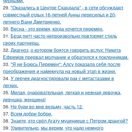
черными.
29.
"Оказались в Центре Скандала" - в сети обсуждают
совместный отдых 16-летней Анны пересильд и 20-
летнего Вани Дмитриенко.
30.
Весна - это время, когда хочется перемен.
31.
Брэд питт часто непроизвольно повторяет стиль
своих партнерш.
32.
Диагноз, о котором боятся говорить вслух: Никита
Ефремов прервал молчание и обратился к поклонникам.
33.
"Я не Боюсь Перемен": Алсу показала себя после
преображения и намекнула на новый этап в жизни.
34.
У лерчек диагностировали рак с метастазами в
легких.
35.
Милая, очаровательная, легкая и нежная девочка,
девушка, женщина!
36.
Не буди во мне ведьму, часть 12.
37.
Всем добри бобри.
38.
Знаете, кто свёл Агату муцениеце с Петром дрангой?
39.
Удивительно, мы верим, что надо немного