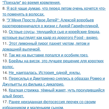
"Поехали" во время кормления.
8.
Я всё чаще думаю, что перед летом очень хочется что-
то поменять в волосах.
9.
"У Меня Просто Двое Детей": Алексей воробьев
разоткровенничался о жизни с Аидой Гарифуллиной.
10.
Острые соусы, тянущийся сыр и корейские блюда,
которые выглядят как кадр из дорогого Food - видео.
11.
Этот лимонный пирог пахнет уютом, летом и
домашней выпечкой.
12.
Так же на выставке попался и особняк грез.
13.
Брейды на висок, это лучшее решение для коротких
волос.
14.
Не_наигралась. История_одной_куклы.
15.
Пересильд и Дмитриенко снялись в образах Ромео и
Джульетты из фильма с дикаприо.
16.
Краткая стрижка, тёмный жакет, чуть прохудившийся
алый берет.
17.
Ранее неизданная фотосессия лерчек со своим
избранником и маленьким сыном.