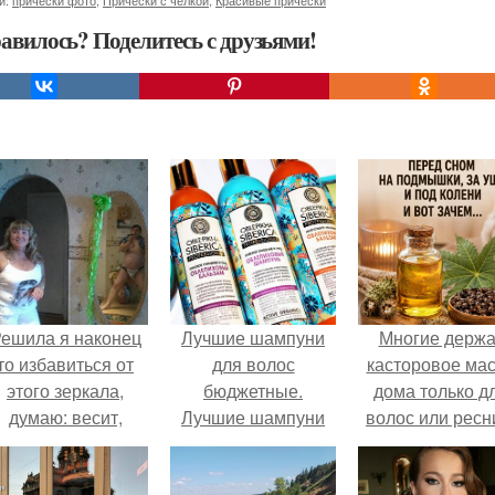
и:
прически фото
,
Прически с челкой
,
Красивые прически
авилось? Поделитесь с друзьями!
ешила я наконец
Лучшие шампуни
Многие держа
то избавиться от
для волос
касторовое ма
этого зеркала,
бюджетные.
дома только д
думаю: весит,
Лучшие шампуни
волос или ресн
ешается, продам.
для тонких жирных
волос