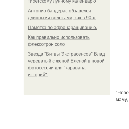
тибетскому лунному календарю
Антонио бандерас обзавелся
длинными волосами, как в 90-х.
Памятка по афронаращиванию.
Как правильно использовать
флексотрон соло
Звезда "Битвы Экстрасенсов" Влад
череватый с женой Еленой в новой
фотосессии для "каравана
историй".
"Неве
маму,