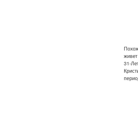
Похож
живет
31-Ле
Крист
перио