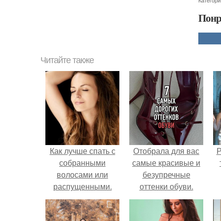
Категори
Понр
Читайте также
Как лучше спать с
Отобрала для вас
Р
собранными
самые красивые и
волосами или
безупречные
распущенными.
оттенки обуви.
Эффективный уход
м
за волосами перед