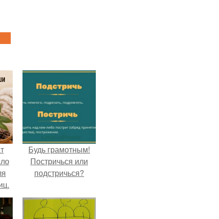
т
Будь грамотным!
сло
Постричься или
ля
подстричься?
иц.