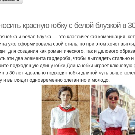
носить красную юбку с белой блузкой в 30
ая юбка и белая блузка — это классическая комбинация, кот
на уже сформировала свой стиль, но при этом хочет выгля
дит для создания как романтического, так и делового образа
ать эти два элемента гардероба, чтобы выглядеть стильно и
ите подходящую длину юбки Длина юбки играет ключевую р
н в 30 лет идеально подходят юбки длиной чуть выше колен
у и выглядит одновременно элегантно и молодо.