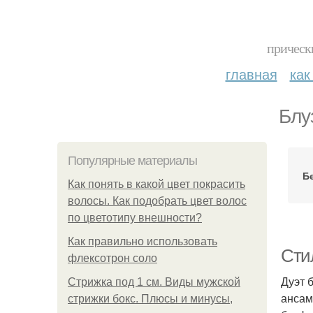
прическ
главная
как
Блу
Популярные материалы
Б
Как понять в какой цвет покрасить
волосы. Как подобрать цвет волос
по цветотипу внешности?
Как правильно использовать
Стил
флексотрон соло
Дуэт 
Стрижка под 1 см. Виды мужской
ансам
стрижки бокс. Плюсы и минусы,