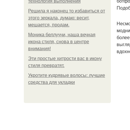
ботфо
технология выполнения
Подоб
Решила я наконец то избавиться от
этого зеркала, думаю: весит,
Несмо
мешается, продам.
модни
Моника беллуччи, наша вечная
более
икона стиля, снова в центре
выгля
внимания!
вдохн
Эти простые хитрости вас в икону
стиля превратят.
Укротите кудрявые волосы: лучшие
средства для укладки