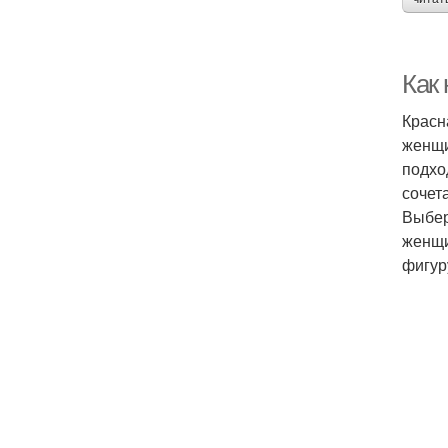
Как 
Красн
женщи
подхо
сочет
Выбер
женщи
фигур