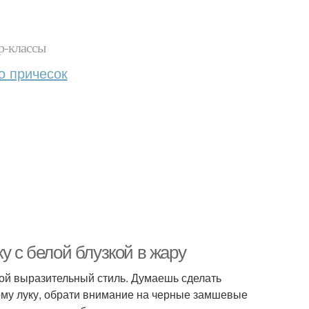
р-классы
о причесок
у с белой блузкой в жару
твой выразительный стиль. Думаешь сделать
тому луку, обрати внимание на черные замшевые