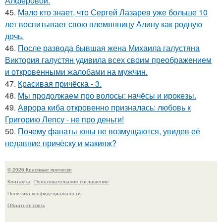
Алферовой.
45.
Мало кто знает, что Сергей Лазарев уже больше 10
лет воспитывает свою племянницу Алину как родную
дочь.
46.
После развода бывшая жена Михаила галустяна
Виктория галустян удивила всех своим преображением
и откровенными жалобами на мужчин.
47.
Красивая причёска - 3.
48.
Мы продолжаем про волосы: начёсы и ирокезы.
49.
Аврора киба откровенно призналась: любовь к
Григорию Лепсу - не про деньги!
50.
Почему фанаты юны не возмущаются, увидев её
недавние причёску и макияж?
© 2026 Красивые прически
Контакты
Пользовательское соглашение
Политика конфидециальности
Обратная связь