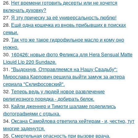
26.
Нет времени готовить десерты или не хочется
включать духовку?
27.
Я эту прическу за её универсальность люблю!
28.
Ещё одна кошечка из вновь прибывших в поисках
семьи.
29.
Так что же такое гидрофильное масло и кому оно
нужно.
30.
160426: новые фото Феликса для Hera Sensual Matte
Liquid Lip 220 Sundaze.
31.
"Выдохнув, Отправляемся на Нашу Свадьбу":
Мирослава Карпович решила выйти замуж за актера
сериала "Склифосовский".
32.
Теперь ведь у людей новое развлечение
религиозного порядка - добирать белок.
33.
Кайли дженнер и Тимоти шаламе поделились
фотографиями с отдыха.
34.
Оксана Самойлова ответила хейтерам - и, честно, тут
многие заденутся.
35.
Смертельная опасность при вызове врача.