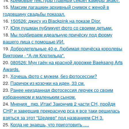
14.
Кремовые текстуры главный секрет камеры знают.
15.
Максим лагашкин архивный снимок с женой в
годовщину свадьбы показал.
16.
150526: джису из Blackpink на показе Dior.
17.
Юля пушман публикует фото со своими детьми.
18.
Мы подбираем идеальную причёску под форму
вашего лица с помощью ИИ.
19.
Добродетельные 40-е. Любимая причёска королевы
Виктории - "А-ля Клотильда".
20.
080526: Мун гаён на красной дорожке Baeksang Arts
Awards.
21.
Хочешь фото с мужем, без фотосессии?
22.
Паричок из козочки на иден, 33 см.
23.
Ранее неизданная фотосессия лерчек со своим
избранником и маленьким сыном.
24.
Мнения_ пкр. Итак! Закончив 2 части СН, пройдя
СНР и завершив прекрасную рса я все таки решилась
взяться за этот "Шедевр" под названием СН 3.
25.
Когда не знаешь, что приготовить ….