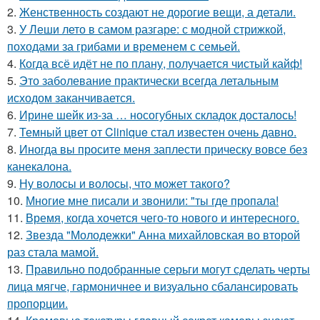
2.
Женственность создают не дорогие вещи, а детали.
3.
У Леши лето в самом разгаре: с модной стрижкой,
походами за грибами и временем с семьей.
4.
Когда всё идёт не по плану, получается чистый кайф!
5.
Это заболевание практически всегда летальным
исходом заканчивается.
6.
Ирине шейк из-за … носогубных складок досталось!
7.
Темный цвет от Clinique стал известен очень давно.
8.
Иногда вы просите меня заплести прическу вовсе без
канекалона.
9.
Ну волосы и волосы, что может такого?
10.
Многие мне писали и звонили: "ты где пропала!
11.
Время, когда хочется чего-то нового и интересного.
12.
Звезда "Молодежки" Анна михайловская во второй
раз стала мамой.
13.
Правильно подобранные серьги могут сделать черты
лица мягче, гармоничнее и визуально сбалансировать
пропорции.