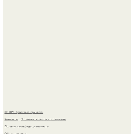
Жил - был дракон.
Красивая кожа начинается не с дорогой косметики, а с
правильного ухода.
© 2026 Красивые прически
Контакты
Пользовательское соглашение
Политика конфидециальности
Обратная связь