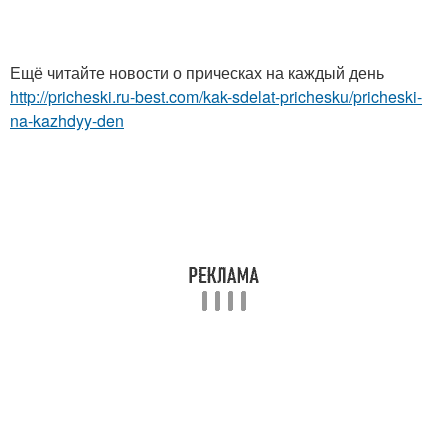
Ещё читайте новости о прическах на каждый день
http://pricheski.ru-best.com/kak-sdelat-prichesku/pricheski-
na-kazhdyy-den