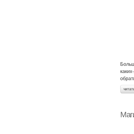
Больш
каких
обрат
читат
Маг