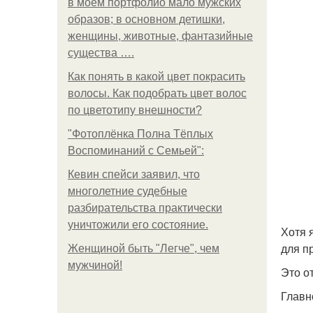
в моем портфолио мало мужских
образов; в основном детишки,
женщины, животные, фантазийные
существа ….
Как понять в какой цвет покрасить
волосы. Как подобрать цвет волос
по цветотипу внешности?
"Фотоплёнка Полна Тёплых
Воспоминаний с Семьей":
Кевин спейси заявил, что
многолетние судебные
разбирательства практически
уничтожили его состояние.
Хотя 
для п
Женщиной быть "Легче", чем
мужчиной!
Это о
Главн