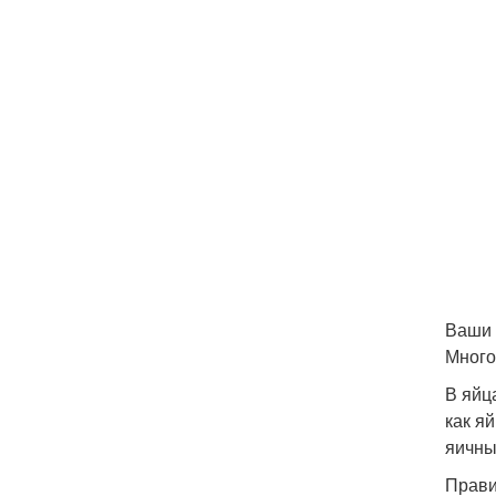
Ваши 
Много
В яйц
как я
яичны
Прави