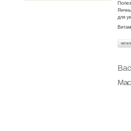
Полез
Яичны
для у
Витам
читат
Вас
Маск