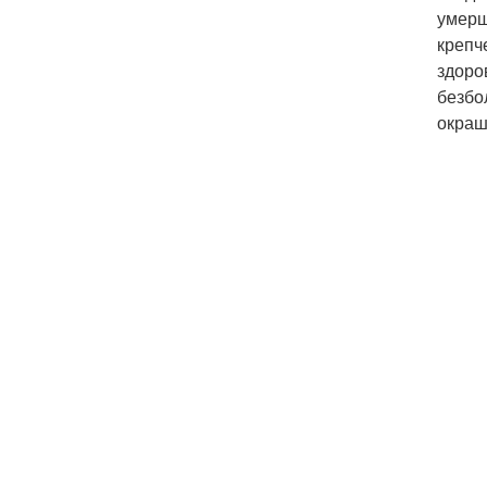
умерш
крепч
здоро
безбо
окраш