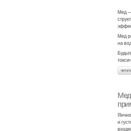
Мед —
струк
эффек
Мед р
на во
Будьт
токси
читат
Мед
при
Яично
и гус
входя