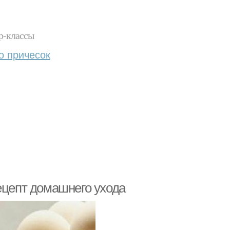
р-классы
о причесок
ецепт домашнего ухода