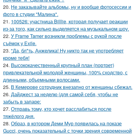
20.
Не заказывайте альбомы, ну и вообще фотосессии и
фото в студии "Малина".
21.
100526: участница Billlie, которая получает реакции
из-за того, как сильно выделяется на музыкальном шоу.
22.
У Frame Tamer возникли проблемы с рукой после
съёмок у Exile.
23.
"Да, бл*ть, Анжелика! Ну никто так не употребляет
кроме тебя!
24.
Высококачественный крупный план (портрет)
привлекательной молодой женщины, 100% сходство, с
длинными, объемными волосами.
25.
В Кемерове сотрудник внезапно от женщины сбежал.
26.
Дайджест за неделю (для самой себя, чтобы не
забыть в запаре:
27.
Отправь тому, кто хочет расслабиться после
тяжёлого дня.
28.
Образ, в котором Деми Мур появилась на показе
Gucci, очень показательный с точки зрения современной