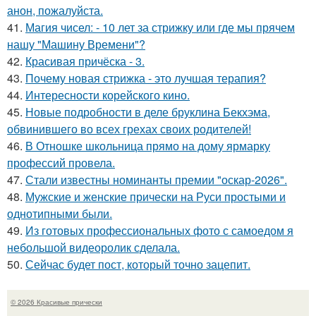
анон, пожалуйста.
41.
Магия чисел: - 10 лет за стрижку или где мы прячем
нашу "Машину Времени"?
42.
Красивая причёска - 3.
43.
Почему новая стрижка - это лучшая терапия?
44.
Интересности корейского кино.
45.
Новые подробности в деле бруклина Бекхэма,
обвинившего во всех грехах своих родителей!
46.
В Отношке школьница прямо на дому ярмарку
профессий провела.
47.
Стали известны номинанты премии "оскар-2026".
48.
Мужские и женские прически на Руси простыми и
однотипными были.
49.
Из готовых профессиональных фото с самоедом я
небольшой видеоролик сделала.
50.
Сейчас будет пост, который точно зацепит.
© 2026 Красивые прически