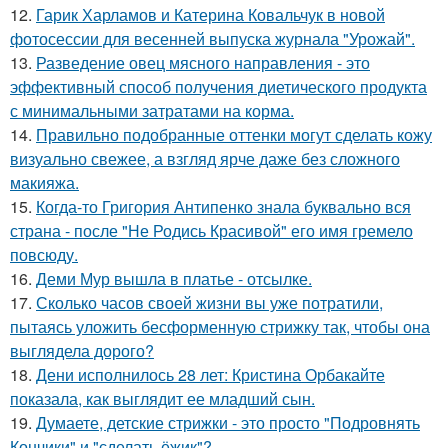
12.
Гарик Харламов и Катерина Ковальчук в новой
фотосессии для весенней выпуска журнала "Урожай".
13.
Разведение овец мясного направления - это
эффективный способ получения диетического продукта
с минимальными затратами на корма.
14.
Правильно подобранные оттенки могут сделать кожу
визуально свежее, а взгляд ярче даже без сложного
макияжа.
15.
Когда-то Григория Антипенко знала буквально вся
страна - после "Не Родись Красивой" его имя гремело
повсюду.
16.
Деми Мур вышла в платье - отсылке.
17.
Сколько часов своей жизни вы уже потратили,
пытаясь уложить бесформенную стрижку так, чтобы она
выглядела дорого?
18.
Дени исполнилось 28 лет: Кристина Орбакайте
показала, как выглядит ее младший сын.
19.
Думаете, детские стрижки - это просто "Подровнять
Кончики" и "сделать ёжик"?