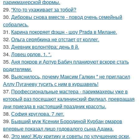
парикмахерской формы.
29.
"Кто-то ухаживает за тобой?
30.
Дибровы снова вместе - повод очень семейный
собрались.
31.
Карина покоряет фэшн - шоу Prada в Милане.
32.
Ольга серябкина не отстает от коллег.
33.
Дневник волонтёра: день 8 й.
34.
Ловец орлов. 1. ".
35.
Аня покров и Артур Бабич планируют вскоре стать
родителями.
36.
Выяснилось, почему Максим Галкин * не пригласил
Аллу Пугачеву тусить с ним в куршавель!
37.
Профессиональные мастера - парикмахеры уже в
который раз посещают калининский филиал, превращая
дни приезда в настоящий праздник красоты.
38.
София круглова. 7 лет.
39.
Бывший муж Ксении Бородиной Курбан омаров
впервые показал лицо годовалого сына Адама.
40.
Это мио! Жду критику и советы по улучшению оски,