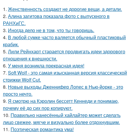
1.
Женственность создают не дорогие вещи, а детали.
2.
Алина загитова показала фото с выпускного в
РАНХиГС.
3.
Иногда дело не в том, что ты говоришь.
4.
В любой сумке часто валяется обычный пластиковый
крабик.
5.
Лили Рейнхарт старается продвигать идеи здорового
отношения к внешности.
6.
У меня возникла прекрасная идея!
7.
Soft Wolf - это самая изысканная версия классической
стрижки Wolf Cut.
8.
Новые выходы Дженнифер Лопес в Нью-йорке - это
просто нечто.
9.
Я смотрю на Кэролин бессетт Кеннеди и понимаю,
почему её до сих пор копируют.
10.
Правильно нанесённый хайлайтер может сделать
лицо свежее, мягче и визуально более отдохнувшим.
11.
Поэтическая романтика ума!