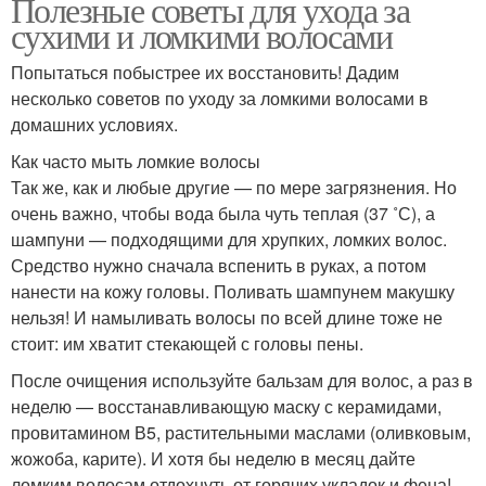
Полезные советы для ухода за
сухими и ломкими волосами
Попытаться побыстрее их восстановить! Дадим
несколько советов по уходу за ломкими волосами в
домашних условиях.
Как часто мыть ломкие волосы
Так же, как и любые другие — по мере загрязнения. Но
очень важно, чтобы вода была чуть теплая (37 ˚С), а
шампуни — подходящими для хрупких, ломких волос.
Средство нужно сначала вспенить в руках, а потом
нанести на кожу головы. Поливать шампунем макушку
нельзя! И намыливать волосы по всей длине тоже не
стоит: им хватит стекающей с головы пены.
После очищения используйте бальзам для волос, а раз в
неделю — восстанавливающую маску с керамидами,
провитамином В5, растительными маслами (оливковым,
жожоба, карите). И хотя бы неделю в месяц дайте
ломким волосам отдохнуть от горячих укладок и фена!