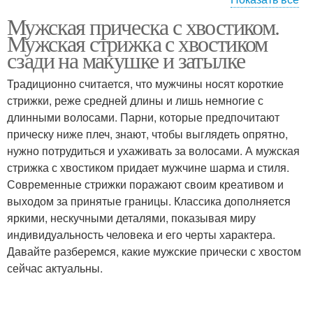
Мужская прическа с хвостиком.
Хвостик на голове
Стрижки с хвостиком
Мужская стрижка с хвостиком
сзади на макушке и затылке
Традиционно считается, что мужчины носят короткие
стрижки, реже средней длины и лишь немногие с
Длинные волосы
Мужской хвостик
длинными волосами. Парни, которые предпочитают
прическу ниже плеч, знают, чтобы выглядеть опрятно,
нужно потрудиться и ухаживать за волосами. А мужская
стрижка с хвостиком придает мужчине шарма и стиля.
Современные стрижки поражают своим креативом и
выходом за принятые границы. Классика дополняется
яркими, нескучными деталями, показывая миру
индивидуальность человека и его черты характера.
Давайте разберемся, какие мужские прически с хвостом
сейчас актуальны.