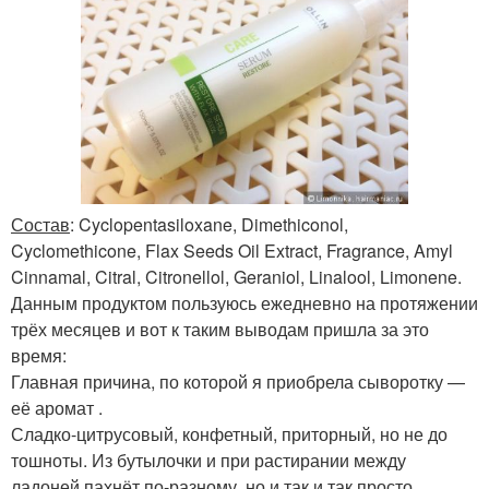
Состав
: Cyclopentasiloxane, Dimethiconol,
Cyclomethicone, Flax Seeds Oil Extract, Fragrance, Amyl
Cinnamal, Citral, Citronellol, Geraniol, Linalool, Limonene.
Данным продуктом пользуюсь ежедневно на протяжении
трёх месяцев и вот к таким выводам пришла за это
время:
Главная причина, по которой я приобрела сыворотку —
её аромат .
Сладко-цитрусовый, конфетный, приторный, но не до
тошноты. Из бутылочки и при растирании между
ладоней пахнёт по-разному, но и так и так просто