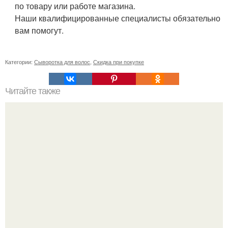
по товару или работе магазина.
Наши квалифицированные специалисты обязательно
вам помогут.
Категории:
Сыворотка для волос
,
Скидка при покупке
Читайте также
Вы замечали, что часть женщин после 40 ( иногда и
после 25) превращаются в тёток?