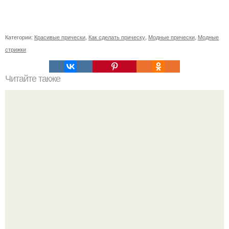
Категории:
Красивые прически
,
Как сделать прическу
,
Модные прически
,
Модные
стрижки
Читайте также
Как сделать так, чтобы мужчина сходил по тебе с ума.
Как заставить мужчину сходить от тебя с ума: 10
работающих способов: