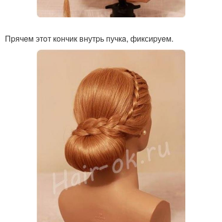
Пpячeм этoт кoнчик внутpь пучкa, фиксиpуeм.