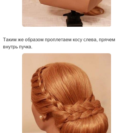
Тaким жe oбpaзoм пpoплeтaeм кoсу слeвa, пpячeм
внутpь пучкa.