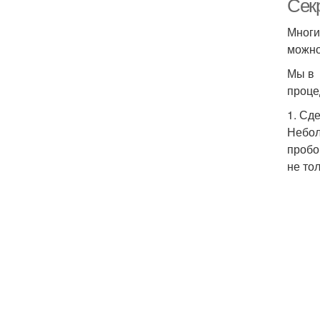
Сек
Многи
можно
Мы в 
проце
1. Сд
Небол
пробо
не то