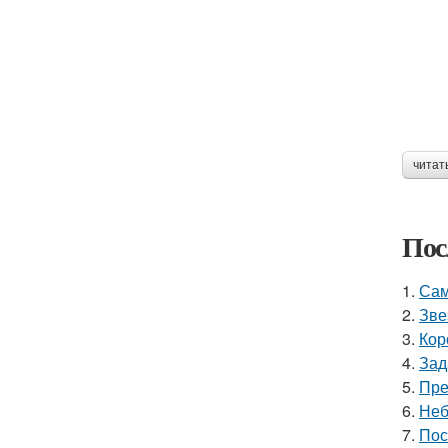
читат
Пос
1.
Сам
2.
Зве
3.
Кор
4.
Зад
5.
Пре
6.
Неб
7.
Пос