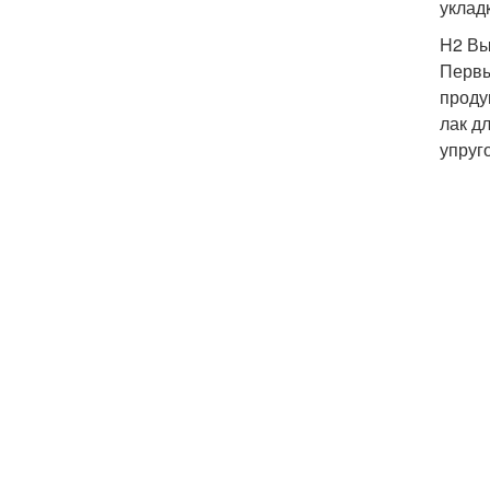
уклад
H2 Вы
Первы
проду
лак д
упруг