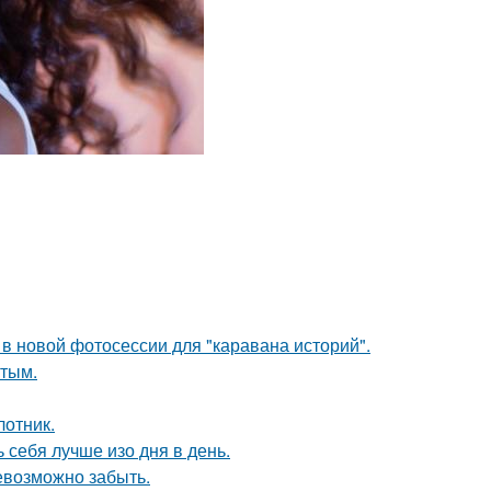
в новой фотосессии для "каравана историй".
ытым.
лотник.
себя лучше изо дня в день.
невозможно забыть.