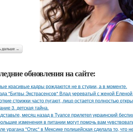
ь дальше →
ледние обновления на сайте:
ые красивые кадры рождаются не в студии, а в моменте.
зда "Битвы Экстрасенсов" Влад череватый с женой Еленой 
откие стрижки часто пугают, лицо остается полностью откр
ание 3. детская тайна.
дставьте, месяц назад в Туапсе прилетел украинский беспи
ольшие изменения в питании могут помочь вам чувствовать 
ле урагана "Отис" в Мексике полицейская сделала то, что 