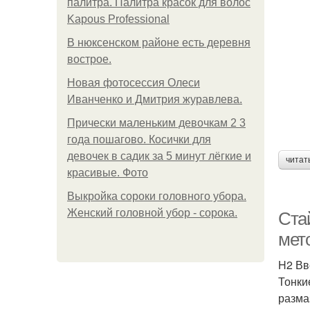
палитра. Палитра красок для волос
Kapous Professional
В нюксенском районе есть деревня
вострое.
Новая фотосессия Олеси
Иванченко и Дмитрия журавлева.
Прически маленьким девочкам 2 3
года пошагово. Косички для
девочек в садик за 5 минут лёгкие и
читат
красивые. Фото
Выкройка сороки головного убора.
Женский головной убор - сорока.
Стай
мет
H2 Вв
Тонки
разма