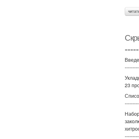
читат
Скр
=====
Введ
---------
Уклад
23 пр
Списо
---------
Набор
закол
хитро
---------