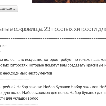
ь дальше →
ытые сокровища: 23 простых хитрости для
=================================================
ение
-
ка волос – это искусство, которое требует не только навыко
остых хитростях, которые помогут вам создавать красивые 
к необходимых инструментов
-------------------------
 гребней Набор заколки Набор булавок Набор зажимов На
ки для волос Набор зажимов для волос Набор булавок для 
сти для укладки волос
--------------------------------