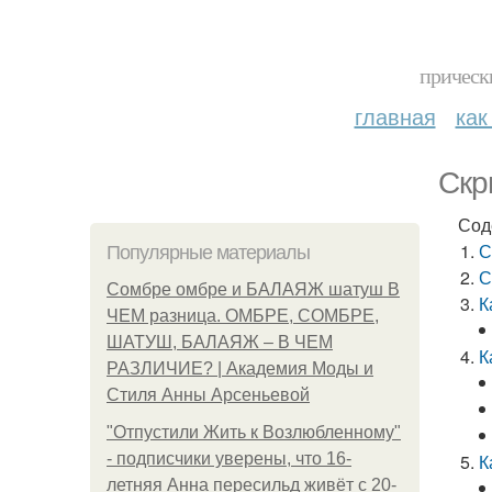
прическ
главная
как
Скр
Сод
С
Популярные материалы
С
Сомбре омбре и БАЛАЯЖ шатуш В
К
ЧЕМ разница. ОМБРЕ, СОМБРЕ,
ШАТУШ, БАЛАЯЖ – В ЧЕМ
К
РАЗЛИЧИЕ? | Академия Моды и
Стиля Анны Арсеньевой
"Отпустили Жить к Возлюбленному"
- подписчики уверены, что 16-
К
летняя Анна пересильд живёт с 20-