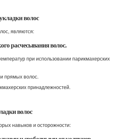
 укладки волос
лос, являются:
ого расчесывания волос.
температур при использовании парикмахерских
ли прямых волос.
икмахерских принадлежностей.
ладки волос
торых навыков и осторожности:
ладкими и свободными от колтунов.