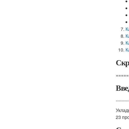
К
К
К
К
Скр
=====
Вве
---------
Уклад
23 пр