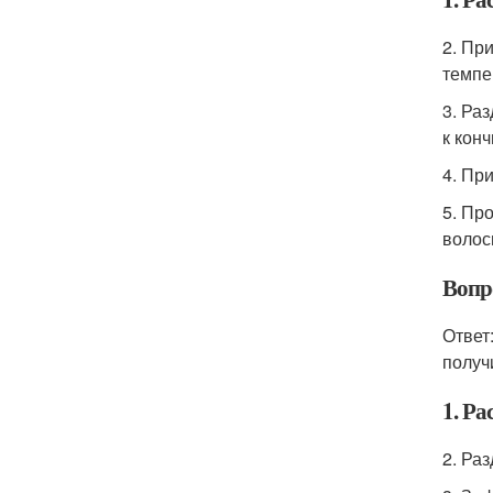
2. Пр
темпе
3. Ра
к конч
4. Пр
5. Пр
волос
Вопр
Ответ
получ
1. Р
2. Ра