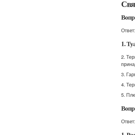
Свя
Вопр
Ответ
1. Т
2. Те
прина
3. Га
4. Те
5. Пл
Вопр
Ответ
1. Ра