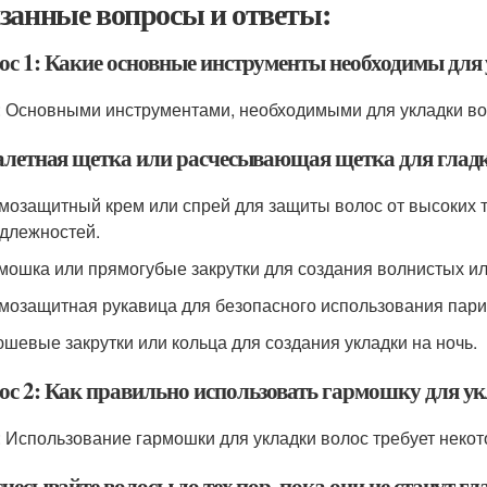
занные вопросы и ответы:
ос 1: Какие основные инструменты необходимы для
: Основными инструментами, необходимыми для укладки во
уалетная щетка или расчесывающая щетка для гладк
рмозащитный крем или спрей для защиты волос от высоких 
длежностей.
рмошка или прямогубые закрутки для создания волнистых и
рмозащитная рукавица для безопасного использования пар
юшевые закрутки или кольца для создания укладки на ночь.
ос 2: Как правильно использовать гармошку для ук
: Использование гармошки для укладки волос требует неко
счесывайте волосы до тех пор, пока они не станут г