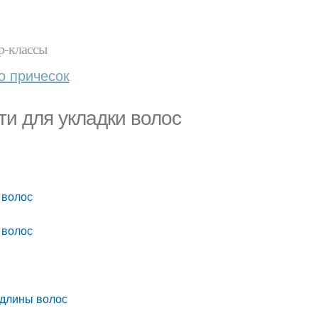
р-классы
о причесок
и для укладки волос
 волос
 волос
 длины волос