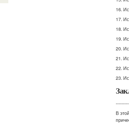
16. И
17. И
18. И
19. И
20. И
21. И
22. И
23. И
Зак
---------
В это
приче