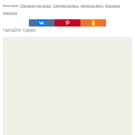
Категории:
Прически для волос
,
Средние волосы
,
прически фото
,
Красивые
прически
Читайте также
Как убрать лишний жир с живота и боков для мужчин в
домашних условиях. Упражнения, чтобы убрать живот и
бока