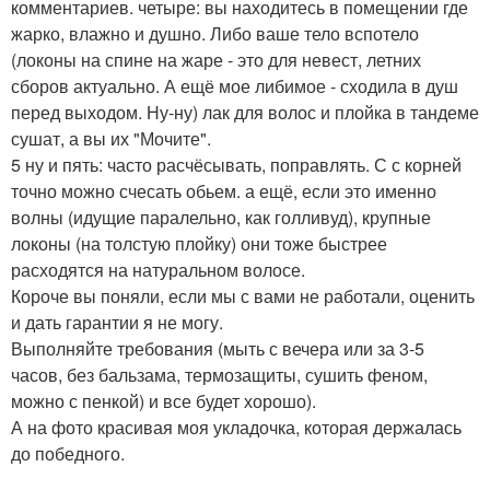
комментариев. четыре: вы находитесь в помещении где
жарко, влажно и душно. Либо ваше тело вспотело
(локоны на спине на жаре - это для невест, летних
сборов актуально. А ещё мое либимое - сходила в душ
перед выходом. Ну-ну) лак для волос и плойка в тандеме
сушат, а вы их "Мочите".
5 ну и пять: часто расчёсывать, поправлять. С с корней
точно можно счесать обьем. а ещё, если это именно
волны (идущие паралельно, как голливуд), крупные
локоны (на толстую плойку) они тоже быстрее
расходятся на натуральном волосе.
Короче вы поняли, если мы с вами не работали, оценить
и дать гарантии я не могу.
Выполняйте требования (мыть с вечера или за 3-5
часов, без бальзама, термозащиты, сушить феном,
можно с пенкой) и все будет хорошо).
А на фото красивая моя укладочка, которая держалась
до победного.