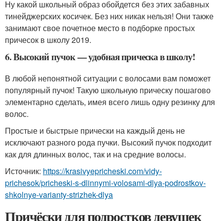
Ну какой школьный образ обойдется без этих забавных
тинейджерских косичек. Без них никак нельзя! Они также
занимают свое почетное место в подборке простых
причесок в школу 2019.
6. Высокий пучок — удобная прическа в школу!
В любой непонятной ситуации с волосами вам поможет
популярный пучок! Такую школьную прическу пошагово
элементарно сделать, имея всего лишь одну резинку для
волос.
Простые и быстрые прически на каждый день не
исключают разного рода пучки. Высокий пучок подходит
как для длинных волос, так и на средние волосы.
Источник:
https://krasivyepricheski.com/vidy-
prichesok/pricheski-s-dlinnymi-volosami-dlya-podrostkov-
shkolnye-varianty-strizhek-dlya
Причёски для подростков девушек