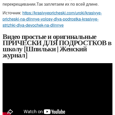
перекрещивании.Так заплетаем их по всей длине.
Источник:
https://krasivyepricheski.com/uroki/krasivye-
pricheski-na-dlinnye-volosy-dlya-podrostka-krasivye-
strizhki-dlya-devochek-na-dlinnye
Видео простые и оригинальные
ПРИЧЕСКИ ДЛЯ ПОДРОСТКОВ в
школу [Шпильки | Женский
журнал]