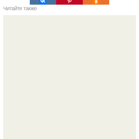
Читайте также
Домашние маски от выпадения волос?
Смотрю на эти фото с радостью смешанную с легким
привкусом грусти, что 12 лет и детство маленькими