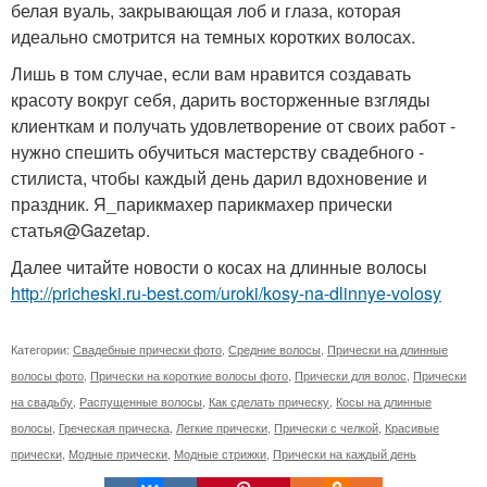
белая вуаль, закрывающая лоб и глаза, которая
идеально смотрится на темных коротких волосах.
Лишь в том случае, если вам нравится создавать
красоту вокруг себя, дарить восторженные взгляды
клиенткам и получать удовлетворение от своих работ -
нужно спешить обучиться мастерству свадебного -
стилиста, чтобы каждый день дарил вдохновение и
праздник. Я_парикмахер парикмахер прически
статья@Gazetap.
Далее читайте новости о косах на длинные волосы
http://pricheski.ru-best.com/uroki/kosy-na-dlinnye-volosy
Категории:
Свадебные прически фото
,
Средние волосы
,
Прически на длинные
волосы фото
,
Прически на короткие волосы фото
,
Прически для волос
,
Прически
на свадьбу
,
Распущенные волосы
,
Как сделать прическу
,
Косы на длинные
волосы
,
Греческая прическа
,
Легкие прически
,
Прически с челкой
,
Красивые
прически
,
Модные прически
,
Модные стрижки
,
Прически на каждый день