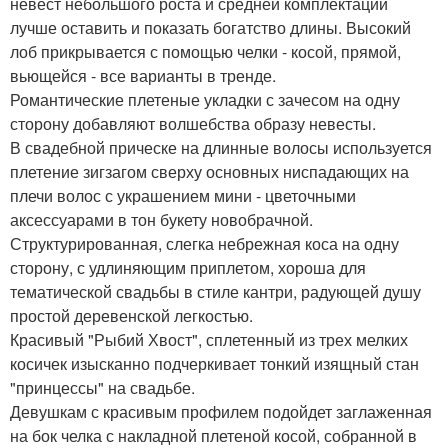
невест небольшого роста и средней комплектации
лучше оставить и показать богатство длины. Высокий
лоб прикрывается с помощью челки - косой, прямой,
вьющейся - все варианты в тренде.
Романтические плетеные укладки с зачесом на одну
сторону добавляют волшебства образу невесты.
В свадебной прическе на длинные волосы используется
плетение зигзагом сверху основных ниспадающих на
плечи волос с украшением мини - цветочными
аксессуарами в тон букету новобрачной.
Структурированная, слегка небрежная коса на одну
сторону, с удлиняющим приплетом, хороша для
тематической свадьбы в стиле кантри, радующей душу
простой деревенской легкостью.
Красивый "Рыбий Хвост", сплетенный из трех мелких
косичек изысканно подчеркивает тонкий изящный стан
"принцессы" на свадьбе.
Девушкам с красивым профилем подойдет заглаженная
на бок челка с накладной плетеной косой, собранной в