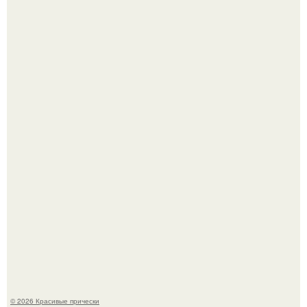
- Дорогая, ты где хочешь погулять в воскресенье?
Собчак сказала, что на концерт крида в "Лужниках"
сгоняли студентов и школьников, чтобы забить зал, но
даже так везде были пустоты.
© 2026 Красивые прически