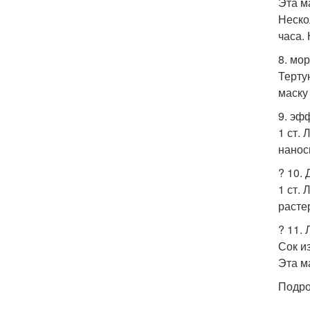
Эта м
Неско
часа.
8. мо
Терту
маску
9. эф
1 ст.
нанос
? 10.
1 ст.
расте
? 11.
Сок и
Эта м
Подро