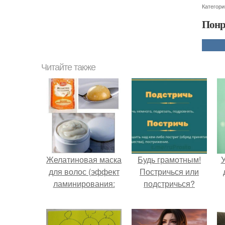
Категори
Понр
Читайте также
Желатиновая маска
Будь грамотным!
У
для волос (эффект
Постричься или
ламинирования:
подстричься?