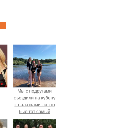
и
Мы с подругами
съездили на кубену
с палатками - и это
был тот самый
ва
отдых, после
которого долго