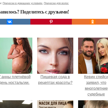
и:
Прически в домашних условиях
,
Прически для волос
авилось? Поделитесь с друзьями!
 анны плетнёвой
Пищевая сода в
Кевин спейс
день ностальгии.
рецептах красоты?
заявил, что
многолетние
судебные
разбирательст
практически