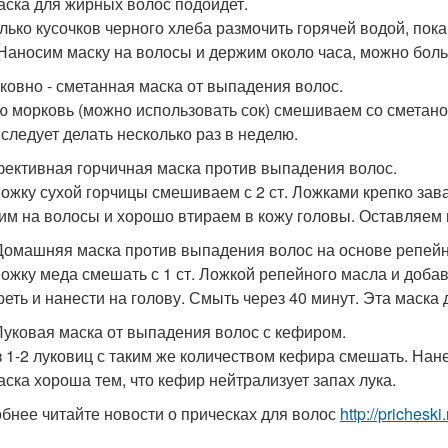
аска для жирных волос подойдет.
лько кусочков черного хлеба размочить горячей водой, пока
 Наносим маску на волосы и держим около часа, можно бол
рковно - сметанная маска от выпадения волос.
ю морковь (можно использовать сок) смешиваем со сметаной
 следует делать несколько раз в неделю.
фективная горчичная маска против выпадения волос.
 Ложку сухой горчицы смешиваем с 2 ст. Ложками крепко зав
им на волосы и хорошо втираем в кожу головы. Оставляем 
 Домашняя маска против выпадения волос на основе репейн
 Ложку меда смешать с 1 ст. Ложкой репейного масла и доба
реть и нанести на голову. Смыть через 40 минут. Эта маска
 Луковая маска от выпадения волос с кефиром.
з 1-2 луковиц с таким же количеством кефира смешать. Нане
аска хороша тем, что кефир нейтрализует запах лука.
бнее читайте новости о прическах для волос
http://prichesk