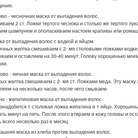
ения.
ково - чесночная маска от выпадения волос.
ваем 2 ст. Ложки тертого чеснока и столько же тертого лук
ем шампунем и ополаскиваем настоем крапивы или ромаш
ска от выпадения волос с водкой и яйцом.
ичных желтка смешиваем с 2- мя столовыми ложками водки.
ываем и оставляем на 30-40 минут. Голову хорошенько мое
ки.
дово - яичная маска от выпадения волос.
ных желтка смешиваем с 2- мя ст. Ложками меда. Эту маску
ляем на несколько часов, после чего смываем.
чно - желатиновая маска от выпадения волос.
онадобится 1 столовая ложка желатина и 1 яйцо. Хорошен
ать минут на пять. После этого втираем в кожу головы и ост
ь всего несколько раз в месяц.
машняя маска из хлеба против выпадения волос.