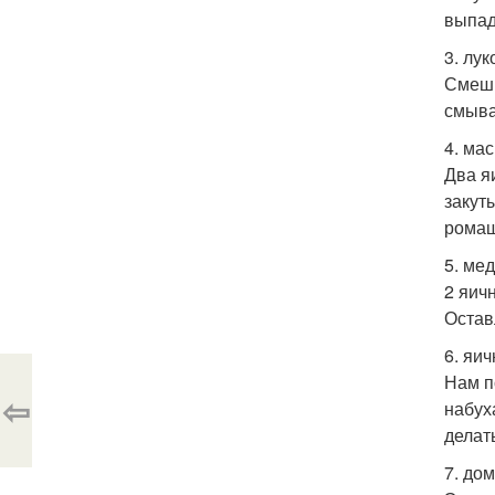
выпад
3. лу
Смеши
смыва
4. ма
Два я
закут
ромаш
5. ме
2 яич
Остав
6. яи
Нам п
⇦
набух
делат
7. до