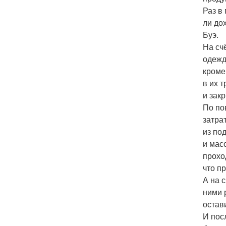
Раз в
ли до
Буэ.
На счё
одеждо
кроме
в их 
и зак
По по
затра
из по
и мас
прохо
что п
А на 
ними 
остав
И пос