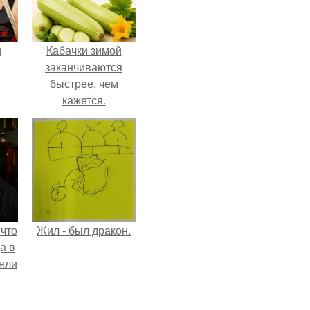
и
Кабачки зимой
заканчиваются
быстрее, чем
кажется.
ва
го
 что
Жил - был дракон.
а в
яли
обы