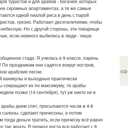
для туристов и для арабов - богачей, которых
лее скромных апартаментах, а те же самые
итаются одной пиалой риса в день с парой
уристов, грязно. Работают десятилетиями, чтобы
 небесную. Но с другой стороны, эти товарищи
чае, если немного выбились в люди - пиши
общинное стадо. Я училась в 9 классе, парень
л! По праздникам они садятся вокруг костров,
⇨
вои арабские песни.
тей каникулы и выходные практически
лы сокращают их по максимуму, то арабы
едели позже (14 сентября), тут уж никто не в
 арабы днем спят, просыпаются часов в 4-6
в салоны, сделают причесоны, а потом
 тогда деньги тратить, если прическу всё равно
же так: жрать. В период поста все работает с 8