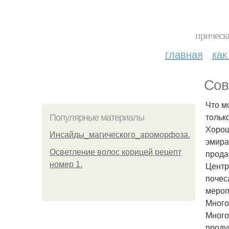
прическ
главная
как
Сов
Что м
тольк
Популярные материалы
Хорош
Инсайды_магического_ароморфоза.
эмира
Осветление волос корицей рецепт
прода
номер 1.
Центр
почес
мероп
Много
Много
проду