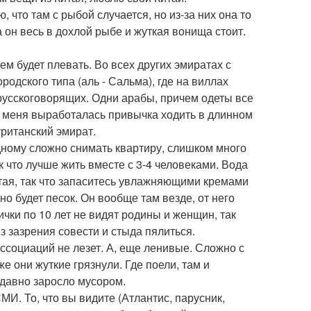
 что там с рыбой случается, но из-за них она то
а он весь в дохлой рыбе и жуткая вонища стоит.
сем будет плевать. Во всех других эмиратах с
ородского типа (аль - Сальма), где на виллах
русскоговорящих. Одни арабы, причем одеты все
у меня выработалась привычка ходить в длинном
уританский эмират.
дному сложно снимать квартиру, слишком много
к что лучше жить вместе с 3-4 человеками. Вода
атая, так что запаситесь увлажняющими кремами
но будет песок. Он вообще там везде, от него
жички по 10 лет не видят родины и женщин, так
ез зазрения совести и стыда пялиться.
ассоциаций не лезет. А, еще ленивые. Сложно с
е они жуткие грязнули. Где поели, там и
ы давно заросло мусором.
МИ. То, что вы видите (Атлантис, парусник,