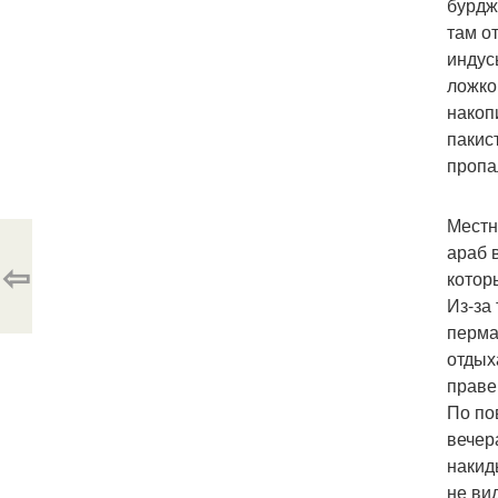
бурдж
там о
индус
ложко
накоп
пакис
пропа
Местн
араб в
⇦
котор
Из-за
перма
отдых
праве
По по
вечер
накид
не вид