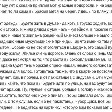
 пару лет с океана приплывают красные водоросли, и не знаю,
хнет, то ли сама выбрасывается на берег. Идешь по пляжу, 
т одежды. Будете жить в Дубае - да хоть в трусах ходите, в
й строго. Я жила рядом с умм - аль - кувейном, в поселке г
 нас и нашего экипажа (семейный бизнес) больше не было 
традиционные мусульманские прикиды. Так что именно там 
рытом. Особенно не стоит оголяться в Шардже, это самый п
воду жилья. Жилье очень дорогое. Очень от слова очень. О
т, даже несмотря на то, что работа высокооплачиваемая. Та
д крана будет течь морская опреснившая, немного солонов
очками для волос. Готовьтесь так же, что в квартире постоян
ду нет. Как, в прочем, и от пакистанцев с индусами. Эти му
ривыкайте, что пока вы будете идти по улице, на вас будут б
счёт арабов. Ну, глупые и хитрые, больше в голову никаких 
работать, постоянно нужно пинать, чтобы сделали дело. Такж
или. В том случае, если б не пакистанцы - уборщики, все б
леднее. Не ведитесь на картинку, которую вам показывает С