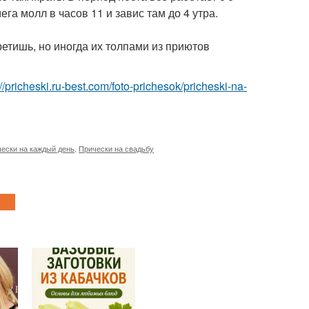
га молл в часов 11 и завис там до 4 утра.
ретишь, но иногда их толпами из приютов
://pricheski.ru-best.com/foto-prichesok/pricheski-na-
ески на каждый день
,
Прически на свадьбу