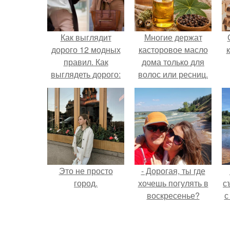
Как выглядит
Многие держат
дорого 12 модных
касторовое масло
правил. Как
дома только для
выглядеть дорого:
волос или ресниц.
12 модных правил
Это не просто
- Дорогая, ты где
город.
хочешь погулять в
с
воскресенье?
с