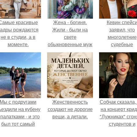
Самые красивые
Жена - богиня.
Кевин спейс
кадры рождаются
Жили - были на
заявил, что
не в студии, а в
свете
многолетние
моменте.
обыкновенные муж
судебные
и жена.
разбирательст
практически
уничтожили е
состояние.
Мы с подругами
Женственность
Собчак сказала,
ъездили на кубену
создают не дорогие
на концерт крид
 палатками - и это
вещи, а детали.
"Лужниках" сгон
был тот самый
студентов и
отдых, после
школьников, чт