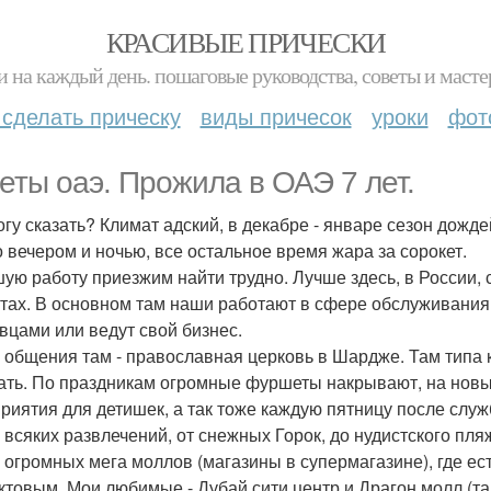
КРАСИВЫЕ ПРИЧЕСКИ
и на каждый день. пошаговые руководства, советы и масте
 сделать прическу
виды причесок
уроки
фот
еты оаэ. Прожила в ОАЭ 7 лет.
огу сказать? Климат адский, в декабре - январе сезон дожд
о вечером и ночью, все остальное время жара за сорокет.
ую работу приезжим найти трудно. Лучше здесь, в России, 
тах. В основном там наши работают в сфере обслуживания 
вцами или ведут свой бизнес.
 общения там - православная церковь в Шардже. Там типа к
ать. По праздникам огромные фуршеты накрывают, на новый
риятия для детишек, а так тоже каждую пятницу после служ
 всяких развлечений, от снежных Горок, до нудистского пляжа
 огромных мега моллов (магазины в супермагазине), где ест
ктовым. Мои любимые - Дубай сити центр и Драгон молл (та