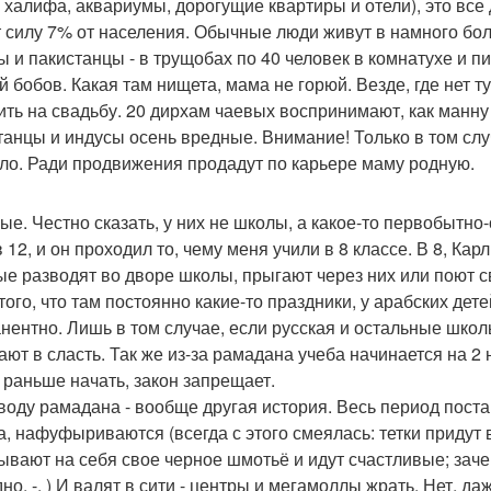
 халифа, аквариумы, дорогущие квартиры и отели), это все 
т силу 7% от населения. Обычные люди живут в намного бо
ы и пакистанцы - в трущобах по 40 человек в комнатухе и п
й бобов. Какая там нищета, мама не горюй. Везде, где нет т
ить на свадьбу. 20 дирхам чаевых воспринимают, как манну
танцы и индусы осень вредные. Внимание! Только в том слу
ло. Ради продвижения продадут по карьере маму родную.
ые. Честно сказать, у них не школы, а какое-то первобытно-
 12, и он проходил то, чему меня учили в 8 классе. В 8, Кар
ые разводят во дворе школы, прыгают через них или поют с
 того, что там постоянно какие-то праздники, у арабских де
нентно. Лишь в том случае, если русская и остальные шко
ают в сласть. Так же из-за рамадана учеба начинается на 2 н
 раньше начать, закон запрещает.
воду рамадана - вообще другая история. Весь период поста
а, нафуфыриваются (всегда с этого смеялась: тетки придут 
ывают на себя свое черное шмотьё и идут счастливые; зачем
но. -. ) И валят в сити - центры и мегамоллы жрать. Нет, да