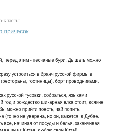
р-классы
о причесок
ей, перед этим - песчаные бури. Дышать можно
сразу устроиться в бранч русской фирмы в
(рестораны, гостиницы), борт проводниками,
ак русской тусовки, собраться, языками
 год и рождество шикарная елка стоит, всякие
бы можно прийти поесть, чай попить.
 (точно не уверена, но он, кажется, в Дубае.
ь все, начиная от посуды и белья, заканчивая
м вещи из Китая, люблю свой Китай.