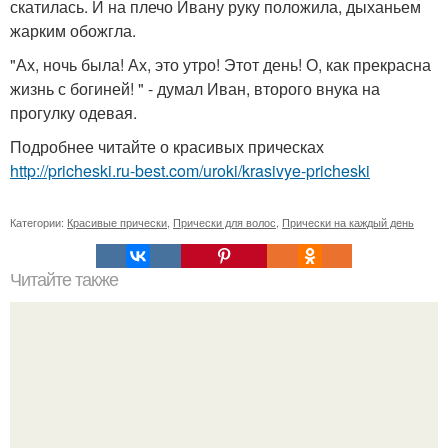
скатилась. И на плечо Ивану руку положила, дыханьем
жарким обожгла.
"Ах, ночь была! Ах, это утро! Этот день! О, как прекрасна
жизнь с богиней! " - думал Иван, второго внука на
прогулку одевая.
Подробнее читайте о красивых прическах
http://pricheski.ru-best.com/uroki/krasivye-pricheski
Категории:
Красивые прически
,
Прически для волос
,
Прически на каждый день
Читайте также