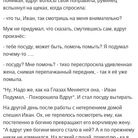
понимая, вдруг волосы свои поправила, румянец
вспыхнул на щеках, когда спросила:
- что ты, Иван, так смотришь на меня внимательно?
Муж не придумал, что сказать, смутившись сам, вдруг
произнёс:
- тебе посуду, может быть, помочь помыть? Я подумал
почему-то ….
- посуду? Мне помочь? - тихо переспросила удивленная
жена, снимая перепачканный передник, - так я её уже
помыла.
"Ну, Надо же, как на Глазах Меняется она, - Иван
Подумал, - Похорошела Вдруг". И стал посуду вытирать.
На другой день после работы с нетерпением домой
спешил Иван. Ох, не терпелось посмотреть ему, как
постепенно в богиню превращают его ворчливую жену.
"А вдруг уже богини много стало в ней? А я по-прежнему
никак не изменился. На всякий случай, прикуплю - ка я