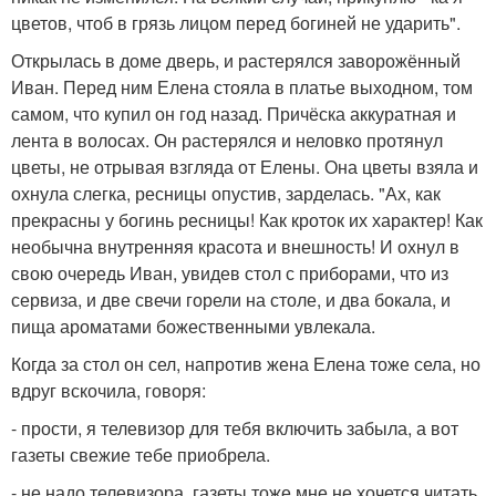
цветов, чтоб в грязь лицом перед богиней не ударить".
Открылась в доме дверь, и растерялся заворожённый
Иван. Перед ним Елена стояла в платье выходном, том
самом, что купил он год назад. Причёска аккуратная и
лента в волосах. Он растерялся и неловко протянул
цветы, не отрывая взгляда от Елены. Она цветы взяла и
охнула слегка, ресницы опустив, зарделась. "Ах, как
прекрасны у богинь ресницы! Как кроток их характер! Как
необычна внутренняя красота и внешность! И охнул в
свою очередь Иван, увидев стол с приборами, что из
сервиза, и две свечи горели на столе, и два бокала, и
пища ароматами божественными увлекала.
Когда за стол он сел, напротив жена Елена тоже села, но
вдруг вскочила, говоря:
- прости, я телевизор для тебя включить забыла, а вот
газеты свежие тебе приобрела.
- не надо телевизора, газеты тоже мне не хочется читать,