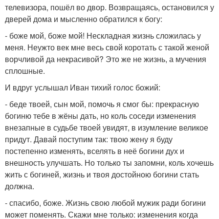
телевизора, пошёл во двор. Возвращаясь, остановился у
дверей дома и мысленно обратился к богу:
- боже мой, боже мой! Нескладная жизнь сложилась у
меня. Неужто век мне весь свой коротать с такой женой
ворчливой да некрасивой? Это же не жизнь, а мучения
сплошные.
И вдруг услышал Иван тихий голос божий:
- беде твоей, сын мой, помочь я смог бы: прекрасную
богиню тебе в жёны дать, но коль соседи изменения
внезапные в судьбе твоей увидят, в изумление великое
придут. Давай поступим так: твою жену я буду
постепенно изменять, вселять в неё богини дух и
внешность улучшать. Но только ты запомни, коль хочешь
жить с богиней, жизнь и твоя достойною богини стать
должна.
- спасибо, боже. Жизнь свою любой мужик ради богини
может поменять. Скажи мне только: изменения когда