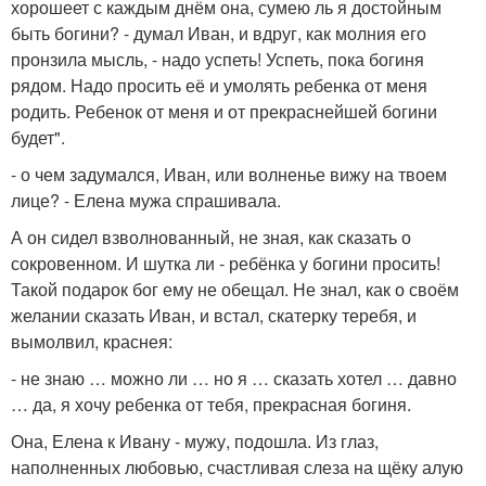
хорошеет с каждым днём она, сумею ль я достойным
быть богини? - думал Иван, и вдруг, как молния его
пронзила мысль, - надо успеть! Успеть, пока богиня
рядом. Надо просить её и умолять ребенка от меня
родить. Ребенок от меня и от прекраснейшей богини
будет".
- о чем задумался, Иван, или волненье вижу на твоем
лице? - Елена мужа спрашивала.
А он сидел взволнованный, не зная, как сказать о
сокровенном. И шутка ли - ребёнка у богини просить!
Такой подарок бог ему не обещал. Не знал, как о своём
желании сказать Иван, и встал, скатерку теребя, и
вымолвил, краснея:
- не знаю … можно ли … но я … сказать хотел … давно
… да, я хочу ребенка от тебя, прекрасная богиня.
Она, Елена к Ивану - мужу, подошла. Из глаз,
наполненных любовью, счастливая слеза на щёку алую