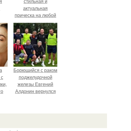
я
стильная и
м
актуальная
прическа на любой
случай.
а
Борющийся с раком
 с
поджелудочной
ки,
железы Евгений
го
Алдонин вернулся
в Москву после
почти года лечения
в Германии.