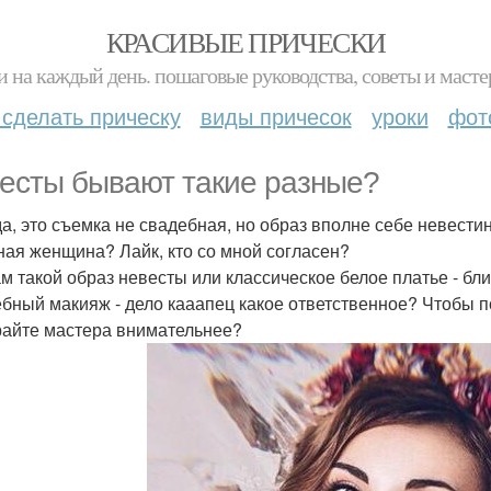
КРАСИВЫЕ ПРИЧЕСКИ
и на каждый день. пошаговые руководства, советы и масте
 сделать прическу
виды причесок
уроки
фот
есты бывают такие разные?
а, это съемка не свадебная, но образ вполне себе невестин
ная женщина? Лайк, кто со мной согласен?
ам такой образ невесты или классическое белое платье - бли
бный макияж - дело кааапец какое ответственное? Чтобы п
айте мастера внимательнее?