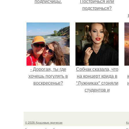
подписчицы.
Постричься или
подстричься?
- Дорогая, ты где
Собчак сказала, что
хочешь погулять в
на концерт крида в
воскресенье?
"Лужниках" сгоняли
студентов и
школьников, чтобы
забить зал, но даже
так везде были
пустоты.
© 2026 Красивые прически
К