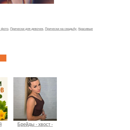
 фото
,
Прически для девочек
,
Прически на свадьбу
,
Красивые
й
Брейды - хвост -