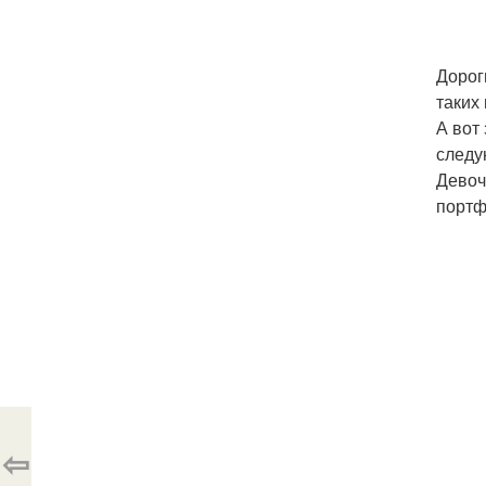
Дорог
таких
А вот
следу
Девоч
портф
⇦