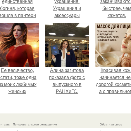
единственная
украшения.
заканчиваютс
богиня, которая
Украшения и
быстрее, че
вошла в пантеон
аксессуары
кажется.
князя Владимира.
кубанских казачек.
Ее величество,
Алина загитова
Красивая кож
кстати, тоже одна
показала фото с
начинается не
из моих любимых
выпускного в
дорогой космети
женских
РАНХиГС.
а с правильно
персонажей.
ухода.
онтакты
Пользовательское соглашение
Обратная связь