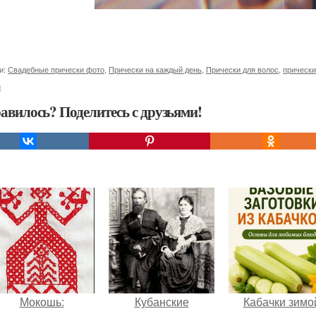
и:
Свадебные прически фото
,
Прически на каждый день
,
Прически для волос
,
прически
и
авилось? Поделитесь с друзьями!
Мокошь:
Кубанские
Кабачки зимо