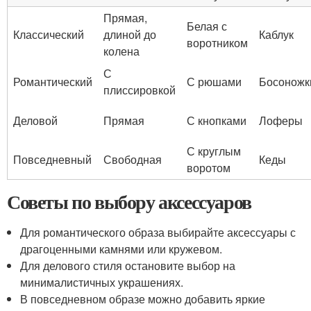
Прямая,
Белая с
Классический
длиной до
Каблук
воротником
колена
С
Романтический
С рюшами
Босоножк
плиссировкой
Деловой
Прямая
С кнопками
Лоферы
С круглым
Повседневный
Свободная
Кеды
воротом
Советы по выбору аксессуаров
Для романтического образа выбирайте аксессуары с
драгоценными камнями или кружевом.
Для делового стиля остановите выбор на
минималистичных украшениях.
В повседневном образе можно добавить яркие