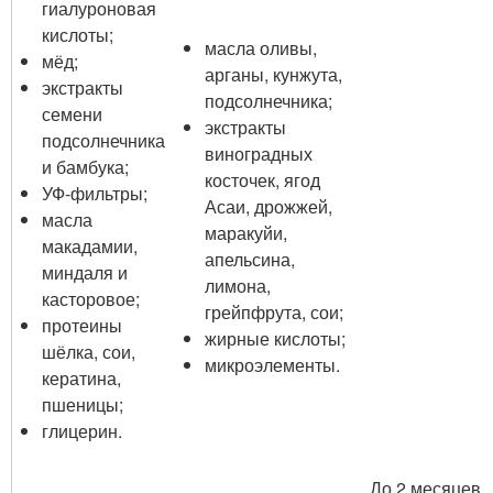
гиалуроновая
кислоты;
масла оливы,
мёд;
арганы, кунжута,
экстракты
подсолнечника;
семени
экстракты
подсолнечника
виноградных
и бамбука;
косточек, ягод
УФ-фильтры;
Асаи, дрожжей,
масла
маракуйи,
макадамии,
апельсина,
миндаля и
лимона,
касторовое;
грейпфрута, сои;
протеины
жирные кислоты;
шёлка, сои,
микроэлементы.
кератина,
пшеницы;
глицерин.
До 2 месяцев