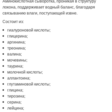
Аминокислотная сыворотка, проникая в структуру
локона, поддерживает водный баланс, благодаря
связыванию влаги, поступающей извне.
Состоит из:
гиалуроновой кислоты;
глицерина;
аргинина;
треонина;
валина;
мочевины;
таурина;
молочной кислоты;
аллантоина;
глутаминовой кислоты;
глицина;
тирозина;
серина;
лейцина;