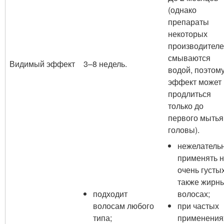
(однако
препараты
некоторых
производител
смываются
Видимый эффект
3–8 недель.
водой, поэтом
эффект может
продлиться
только до
первого мытья
головы).
нежелатель
применять 
очень густых
также жирн
подходит
волосах;
волосам любого
при частых
типа;
применения