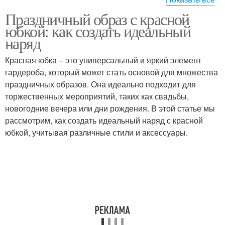
Праздничный образ с красной
Деловой стиль
Пляжный стиль
юбкой: как создать идеальный
наряд
Красная юбка – это универсальный и яркий элемент
гардероба, который может стать основой для множества
Советы по стилю
Повседневный стиль
праздничных образов. Она идеально подходит для
торжественных мероприятий, таких как свадьбы,
новогодние вечера или дни рождения. В этой статье мы
рассмотрим, как создать идеальный наряд с красной
Вечерний стиль
Стиль для осени
юбкой, учитывая различные стили и аксессуары.
Стиль для лета
Стиль для весны