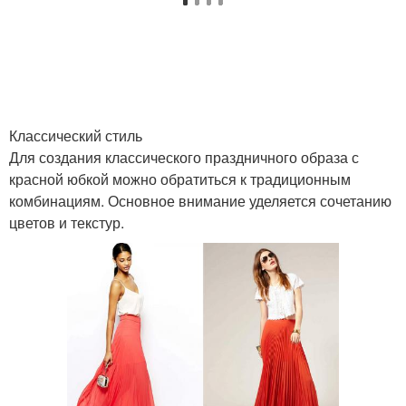
Стиль для зима
Стиль для спорта
Романтические
Стиль для пляжа
прически
Классический стиль
Для создания классического праздничного образа с
красной юбкой можно обратиться к традиционным
комбинациям. Основное внимание уделяется сочетанию
Романтическая
Стиль в одежде
цветов и текстур.
прическа
Прическа в
Прически в
романтическом стиле
романтическом стиле