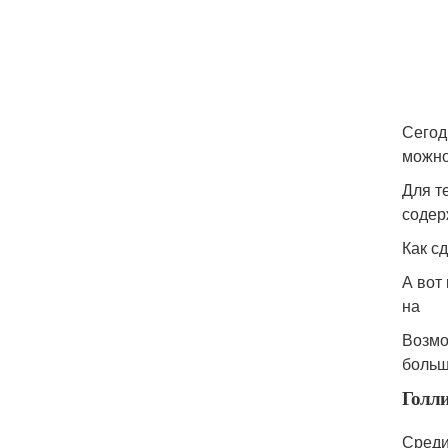
Сегод
можно
Для те
содер
Как с
А вот
на
Возмо
больш
Голли
Среди