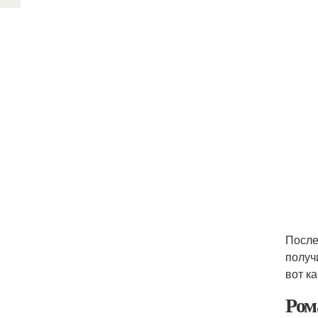
После
получ
вот к
Ром