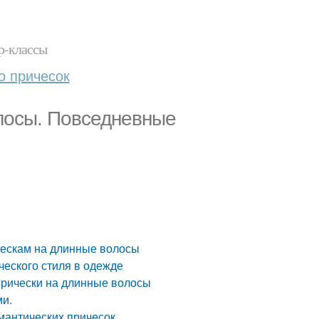
р-классы
о причесок
лосы. Повседневные
ческам на длинные волосы
ческого стиля в одежде
прически на длинные волосы
ми.
мантических причесок