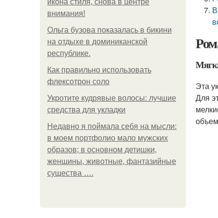
икона стиля, снова в центре
В
внимания!
в
Ольга бузова показалась в бикини
Ром
на отдыхе в доминиканской
республике.
Мягк
Как правильно использовать
флексотрон соло
Эта у
Для э
Укротите кудрявые волосы: лучшие
мелки
средства для укладки
объем
Недавно я поймала себя на мысли:
в моем портфолио мало мужских
образов; в основном детишки,
женщины, животные, фантазийные
существа ….