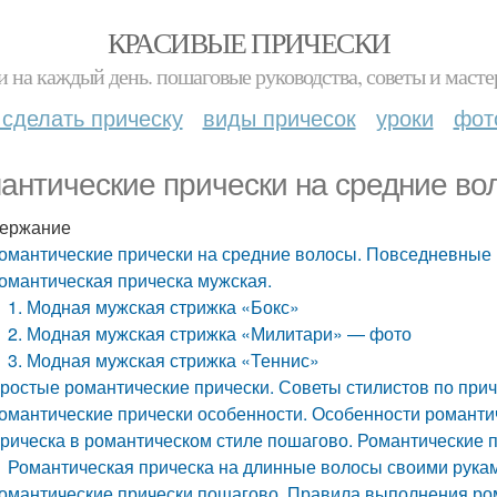
КРАСИВЫЕ ПРИЧЕСКИ
и на каждый день. пошаговые руководства, советы и масте
 сделать прическу
виды причесок
уроки
фот
антические прически на средние во
ержание
омантические прически на средние волосы. Повседневные
омантическая прическа мужская.
1. Модная мужская стрижка «Бокс»
2. Модная мужская стрижка «Милитари» — фото
3. Модная мужская стрижка «Теннис»
ростые романтические прически. Советы стилистов по при
омантические прически особенности. Особенности романти
рическа в романтическом стиле пошагово. Романтические 
Романтическая прическа на длинные волосы своими рука
омантические прически пошагово. Правила выполнения ро