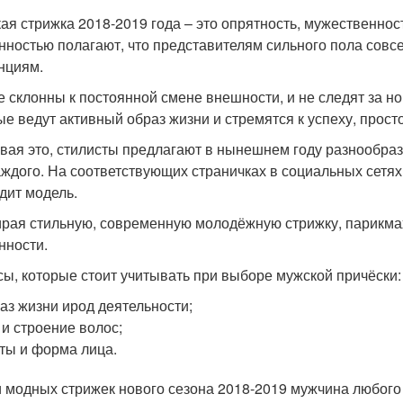
ая стрижка 2018-2019 года – это опрятность, мужественност
нностью полагают, что представителям сильного пола сов
нциям.
е склонны к постоянной смене внешности, и не следят за н
ые ведут активный образ жизни и стремятся к успеху, просто
вая это, стилисты предлагают в нынешнем году разнообраз
аждого. На соответствующих страничках в социальных сетях 
дит модель.
рая стильную, современную молодёжную стрижку, парикма
нности.
ы, которые стоит учитывать при выборе мужской причёски:
аз жизни ирод деятельности;
 и строение волос;
ты и форма лица.
 модных стрижек нового сезона 2018-2019 мужчина любого 