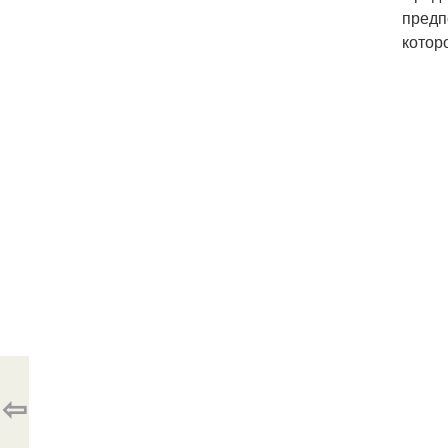
предп
котор
⇦