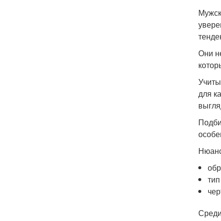
Мужск
увере
тенде
Они н
котор
Учиты
для к
выгля
Подби
особе
Нюанс
обр
тип
чер
Среди