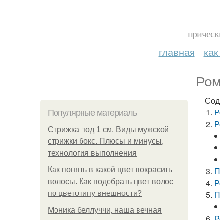
прическ
главная
как
Ром
Сод
Р
Популярные материалы
Р
Стрижка под 1 см. Виды мужской
стрижки бокс. Плюсы и минусы,
технология выполнения
Как понять в какой цвет покрасить
П
волосы. Как подобрать цвет волос
Р
по цветотипу внешности?
П
Моника беллуччи, наша вечная
Р