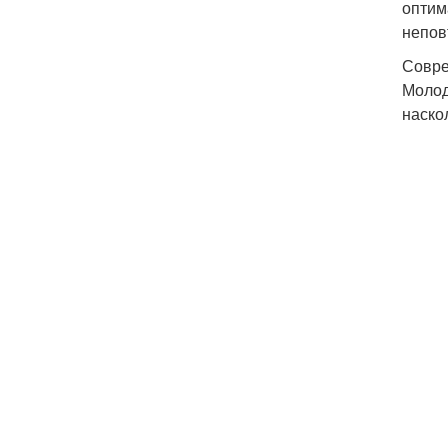
оптим
непов
Совре
Молод
наско