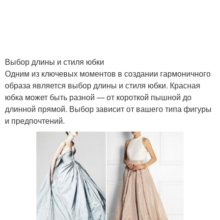
Стиль для пляжа
Офисный стиль
Юбку-карандаш в
Юбку-карандаш в
Выбор длины и стиля юбки
повседневной жизни
деловом стиле
Одним из ключевых моментов в создании гармоничного
образа является выбор длины и стиля юбки. Красная
юбка может быть разной — от короткой пышной до
длинной прямой. Выбор зависит от вашего типа фигуры
Юбка для
Праздничный стиль
и предпочтений.
повседневного наряда
Юбка для делового
Юбка в деловом стиле
стиля
Стиль с коричневым