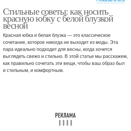
Стильные советы: как носить
Классический стиль
Романтический стиль
красную юбку с белой блузкой
весной
Красная юбка и белая блузка — это классическое
сочетание, которое никогда не выходит из моды. Эта
Вечерний стиль
Стиль для осени
пара идеально подходит для весны, когда хочется
выглядеть свежо и стильно. В этой статье мы расскажем,
как правильно сочетать эти вещи, чтобы ваш образ был
и стильным, и комфортным.
Стиль для лета
Стиль для весны
Стиль для зима
Стиль для спорта