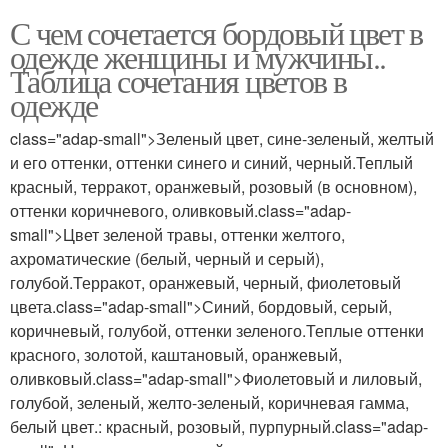
С чем сочетается бордовый цвет в
одежде женщины и мужчины..
Таблица сочетания цветов в
одежде
class="adap-small">Зеленый цвет, сине-зеленый, желтый
и его оттенки, оттенки синего и синий, черный.Теплый
красный, терракот, оранжевый, розовый (в основном),
оттенки коричневого, оливковый.class="adap-
small">Цвет зеленой травы, оттенки желтого,
ахроматические (белый, черный и серый),
голубой.Терракот, оранжевый, черный, фиолетовый
цвета.class="adap-small">Синий, бордовый, серый,
коричневый, голубой, оттенки зеленого.Теплые оттенки
красного, золотой, каштановый, оранжевый,
оливковый.class="adap-small">Фиолетовый и лиловый,
голубой, зеленый, желто-зеленый, коричневая гамма,
белый цвет.: красный, розовый, пурпурный.class="adap-