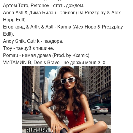
Артем Тото, Pvtronov - стать дождем.
Anna Asti & Дима Билан - эпилог (DJ Prezzplay & Alex
Hopp Edit).
Егор крид & Artik & Asti - Karma (Alex Hopp & Prezzplay
Edit).
Andy Shik, Gut1k - пандора.
Troy - танцуй в тишине.
Pomiru - немая драма (Prod. by Kxsmic).
VИТАМИN B, Denis Bravo - не держи меня 2. 0.