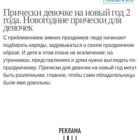
Прически девочке на новый год 2
Прически для
Детская прическа
года. Новогодние прически для
маленьких
девочек
С приближением зимних праздников люди начинают
Прически на короткие
подбирать наряды, задумываться о своем праздничном
Прически для детей
волосы
образе. И дети в этом плане не исключение: на
утренниках, представлениях и дома нужно выглядеть по-
праздничному. Прически для девочек на новый год могут
быть различными, главное, чтобы сами обладательницы
Прически в садик
были ими довольны.