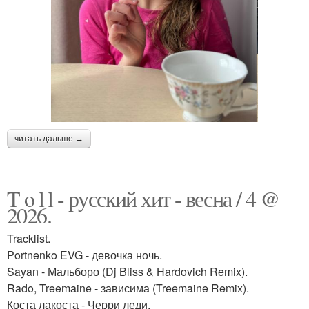
читать дальше →
T o l l - русский хит - весна / 4 @
2026.
Tracklist.
Portnenko EVG - девочка ночь.
Sayan - Мальборо (Dj Bliss & Hardovich Remix).
Rado, Treemaine - зависима (Treemaine Remix).
Коста лакоста - Черри леди.