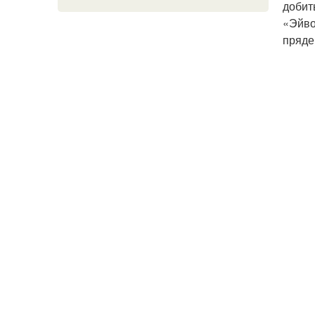
добит
«Эйво
пряде