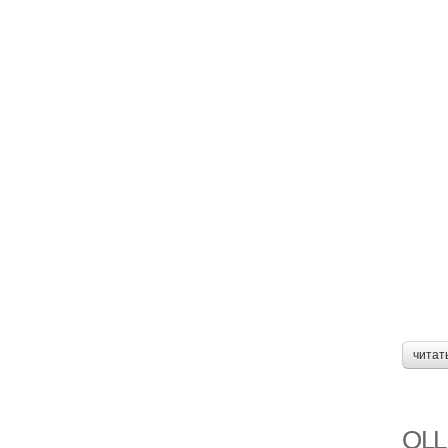
читат
OLL