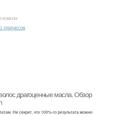
р-классы
о причесок
 волос драгоценные масла. Обзор
n
атам. Не секрет, что 100%-го результата можно