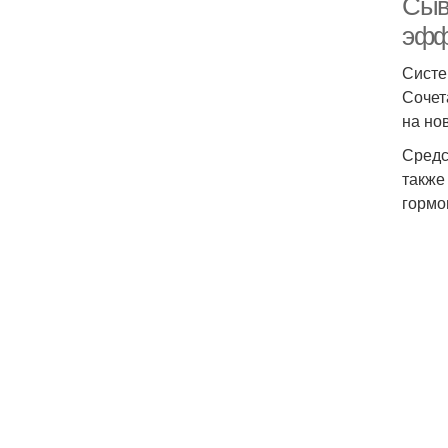
Сыв
эфф
Систе
Сочет
на но
Средс
также
гормо