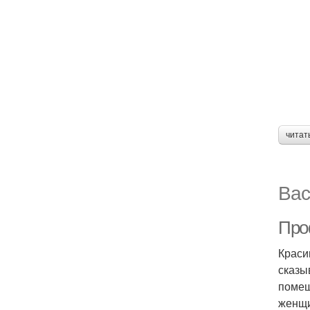
читат
Вас
Про
Краси
сказы
помещ
женщи