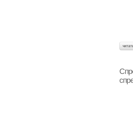
читат
Спр
спр