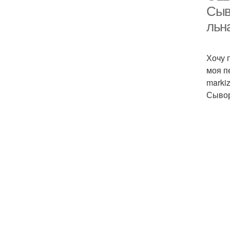
Сыв
льна
Хочу 
моя п
marki
Сывор