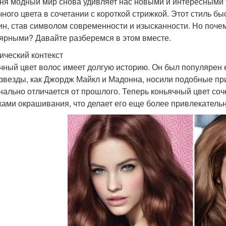
ня модный мир снова удивляет нас новыми и интересными 
чного цвета в сочетании с короткой стрижкой. Этот стиль б
н, став символом современности и изысканности. Но почему
ярными? Давайте разберемся в этом вместе.
ический контекст
чный цвет волос имеет долгую историю. Он был популярен ещ
 звезды, как Джордж Майкл и Мадонна, носили подобные при
нально отличается от прошлого. Теперь коньячный цвет со
ками окрашивания, что делает его еще более привлекатель