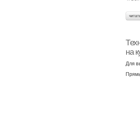
читат
Тех
на 
Для в
Прямы