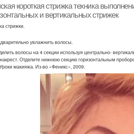
оттяжкой
ская короткая стрижка техника выполнен
изонтальных и вертикальных стрижек
ка стрижки.
Волосы по овалу
едварительно увлажнить волосы.
зделить волосы на 4 секции используя центрально- вертика
-накрест. Отделите нижнюю секцию горизонтальным проборо
Уроки макияжа. Из-во «Феникс», 2009.