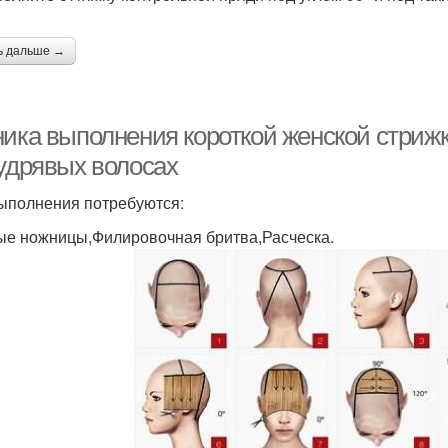
ь дальше →
ника выполнения короткой женской стрижк
кудрявых волосах
ыполнения потребуются:
е ножницы,Филировочная бритва,Расческа.