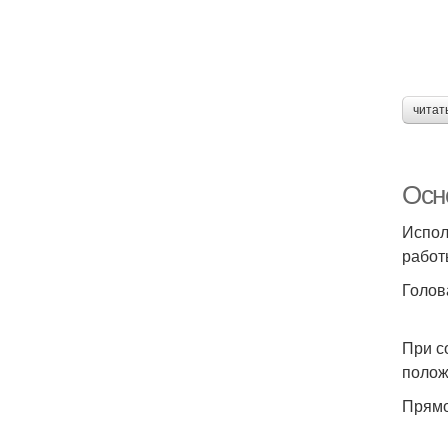
читат
Осн
Испол
работ
Голов
При с
полож
Прямо