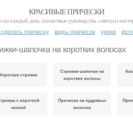
КРАСИВЫЕ ПРИЧЕСКИ
и на каждый день. пошаговые руководства, советы и масте
 сделать прическу
виды причесок
уроки
фот
ижки-шапочка на коротких волосах
Стрижки-шапочки на
Кас
Короткая стрижка
короткие волосы
трижка с короткой
Прически на кудрявых
Прич
челкой
волосах
лосы с равномерной
Мо
Волос по кругу