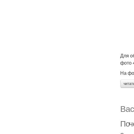
Для о
фото 
На фо
читат
Вас
Поч