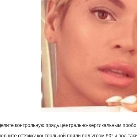
делите контрольную прядь центрально-вертикальным пробо
полните оттяжку контрольной пряди под углом 90° и под так