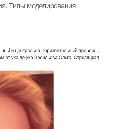
волосы
волосы
ия. Типы моделирования
льный и центрально- горизонтальный проборы,
м от уха до уха Васильева Ольга, Стреляцкая