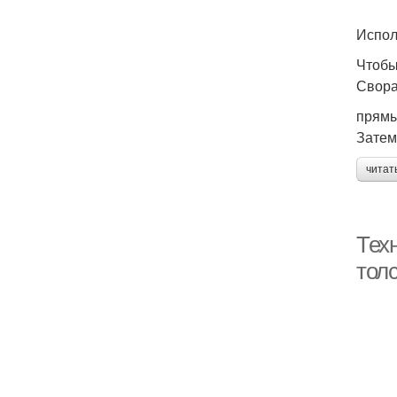
Испол
Чтобы
Свора
прямы
Затем
читат
Техн
тол