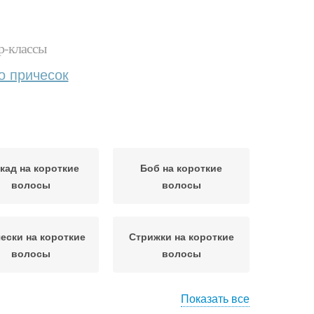
р-классы
о причесок
кад на короткие
Боб на короткие
волосы
волосы
ески на короткие
Стрижки на короткие
волосы
волосы
Показать все
да на короткие
Каре на короткие