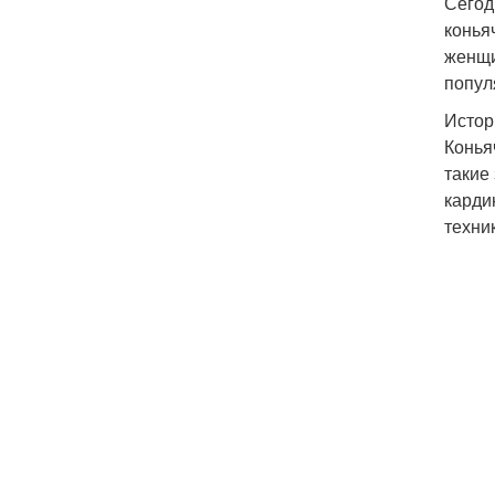
Сегод
конья
женщи
попул
Истор
Конья
такие
карди
техни