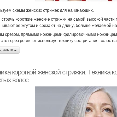
ьзуем схемы женских стрижек для начинающих.
 стричь короткие женские стрижки на самой высокой части
чивают ее жгутом и срезают на длину, больше желаемой на 
м срезом, прямыми ножницами;филировочными ножницам
 этот срез ровняют используя технику состригания волос на
ь дальше →
ика короткой женской стрижки. Техника к
стых волос