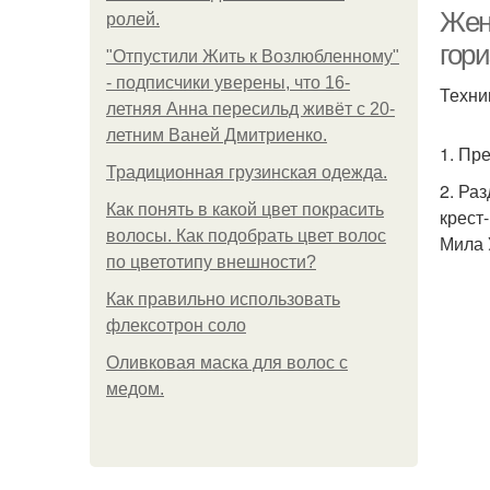
Жен
ролей.
гор
"Отпустили Жить к Возлюбленному"
- подписчики уверены, что 16-
Техни
летняя Анна пересильд живёт с 20-
летним Ваней Дмитриенко.
1. Пр
Традиционная грузинская одежда.
2. Ра
Как понять в какой цвет покрасить
крест
волосы. Как подобрать цвет волос
Мила 
по цветотипу внешности?
Как правильно использовать
флексотрон соло
Оливковая маска для волос с
медом.