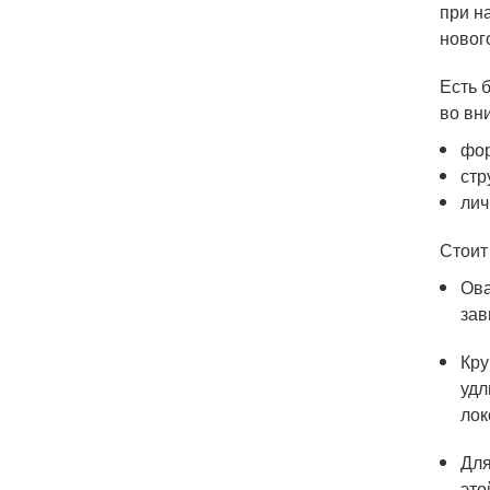
при н
новог
Есть 
во вн
фор
стр
лич
Стоит
Ова
зав
Кру
удл
лок
Для
это