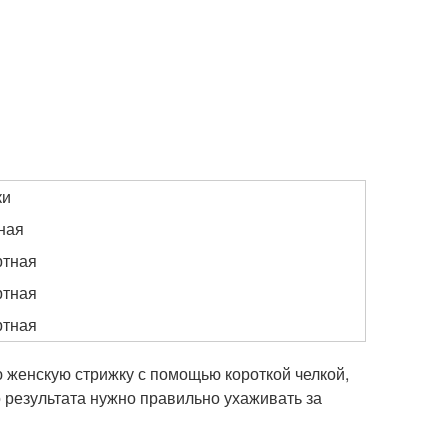
ки
ная
ртная
ртная
ртная
ую женскую стрижку с помощью короткой челкой,
о результата нужно правильно ухаживать за