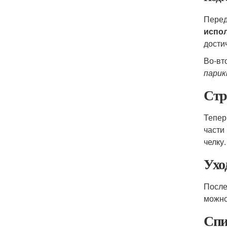
Перед
испол
дости
Во-вт
парик
Стр
Тепер
части
челку
Ухо
После
можно
Спи