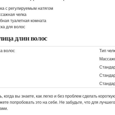
ка с регулируемым натягом
сажная челка
бная туалетная комната
ка для волос
лица длин волос
а волос
Тип чел
Массаж
Станда
Станда
Станда
ь, когда вы знаете, как легко и без проблем сделать коротк
жете попробовать это на себе. Не забудьте, что для лучшег
ами.