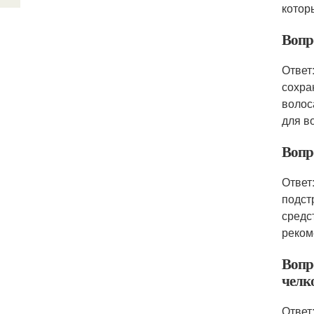
котор
Вопр
Ответ
сохра
волос
для в
Вопр
Ответ
подст
средс
реком
Вопр
челк
Ответ