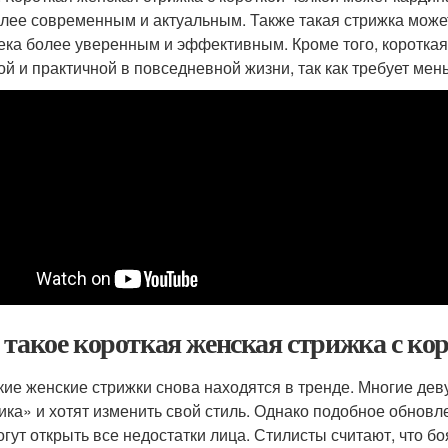
олее современным и актуальным. Также такая стрижка може
ека более уверенным и эффективным. Кроме того, короткая 
ой и практичной в повседневной жизни, так как требует мен
 такое короткая женская стрижка с ко
кие женские стрижки снова находятся в тренде. Многие д
ика» и хотят изменить свой стиль. Однако подобное обновлен
огут открыть все недостатки лица. Стилисты считают, что 