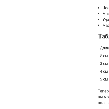
Чел
Мас
Удо
Мас
Таб
Длин
2 см
3 см
4 см
5 см
Тепер
вы мо
волос