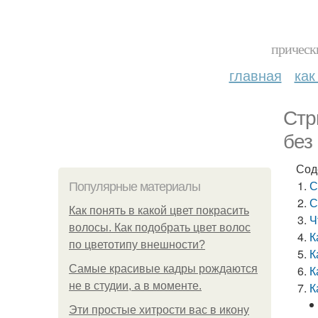
прическ
главная
как
Стр
без
Сод
С
Популярные материалы
С
Как понять в какой цвет покрасить
Ч
волосы. Как подобрать цвет волос
К
по цветотипу внешности?
К
Самые красивые кадры рождаются
К
не в студии, а в моменте.
К
Эти простые хитрости вас в икону