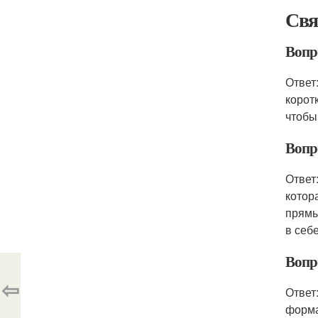
Свя
Вопр
Ответ:
корот
чтобы
Вопр
Ответ
котор
прямы
в себ
Вопр
⇦
Ответ
форма