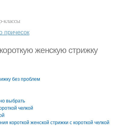
р-классы
о причесок
 короткую женскую стрижку
рижку без проблем
жно выбрать
ороткой челкой
ой
ния короткой женской стрижки с короткой челкой