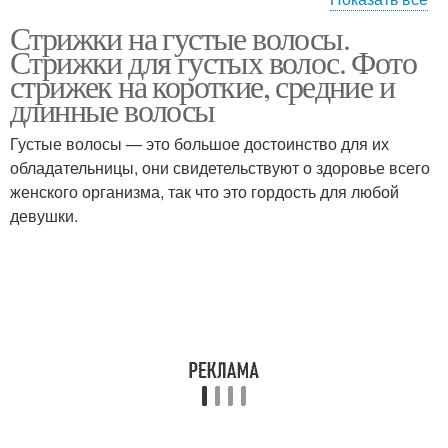
Стрижки на густые волосы.
Каре для густых волос
Средние волосы
Стрижки для густых волос. Фото
стрижек на короткие, средние и
длинные волосы
Густые волосы — это большое достоинство для их
Модная стрижка
Волосы без укладки
обладательницы, они свидетельствуют о здоровье всего
женского организма, так что это гордость для любой
девушки.
Женские стрижки
Французская стрижка
Стрижки на средние
Мужские стрижки
волосы