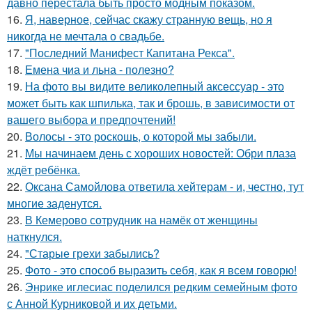
давно перестала быть просто модным показом.
16.
Я, наверное, сейчас скажу странную вещь, но я
никогда не мечтала о свадьбе.
17.
"Последний Манифест Капитана Рекса".
18.
Емена чиа и льна - полезно?
19.
На фото вы видите великолепный аксессуар - это
может быть как шпилька, так и брошь, в зависимости от
вашего выбора и предпочтений!
20.
Волосы - это роскошь, о которой мы забыли.
21.
Мы начинаем день с хороших новостей: Обри плаза
ждёт ребёнка.
22.
Оксана Самойлова ответила хейтерам - и, честно, тут
многие заденутся.
23.
В Кемерово сотрудник на намёк от женщины
наткнулся.
24.
"Старые грехи забылись?
25.
Фото - это способ выразить себя, как я всем говорю!
26.
Энрике иглесиас поделился редким семейным фото
с Анной Курниковой и их детьми.