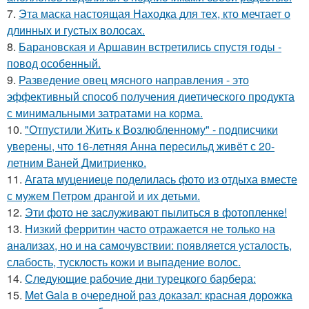
7.
Эта маска настоящая Находка для тех, кто мечтает о
длинных и густых волосах.
8.
Барановская и Аршавин встретились спустя годы -
повод особенный.
9.
Разведение овец мясного направления - это
эффективный способ получения диетического продукта
с минимальными затратами на корма.
10.
"Отпустили Жить к Возлюбленному" - подписчики
уверены, что 16-летняя Анна пересильд живёт с 20-
летним Ваней Дмитриенко.
11.
Агата муцениеце поделилась фото из отдыха вместе
с мужем Петром дрангой и их детьми.
12.
Эти фото не заслуживают пылиться в фотопленке!
13.
Низкий ферритин часто отражается не только на
анализах, но и на самочувствии: появляется усталость,
слабость, тусклость кожи и выпадение волос.
14.
Следующие рабочие дни турецкого барбера:
15.
Met Gala в очередной раз доказал: красная дорожка