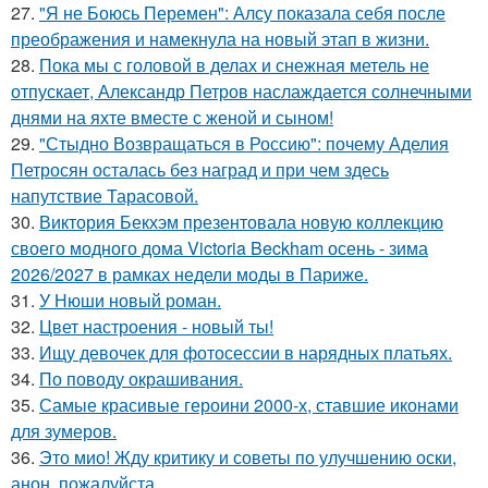
27.
"Я не Боюсь Перемен": Алсу показала себя после
преображения и намекнула на новый этап в жизни.
28.
Пока мы с головой в делах и снежная метель не
отпускает, Александр Петров наслаждается солнечными
днями на яхте вместе с женой и сыном!
29.
"Стыдно Возвращаться в Россию": почему Аделия
Петросян осталась без наград и при чем здесь
напутствие Тарасовой.
30.
Виктория Бекхэм презентовала новую коллекцию
своего модного дома Victoria Beckham осень - зима
2026/2027 в рамках недели моды в Париже.
31.
У Нюши новый роман.
32.
Цвет настроения - новый ты!
33.
Ищу девочек для фотосессии в нарядных платьях.
34.
По поводу окрашивания.
35.
Самые красивые героини 2000-х, ставшие иконами
для зумеров.
36.
Это мио! Жду критику и советы по улучшению оски,
анон, пожалуйста.