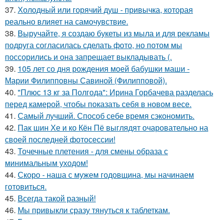
37.
Холодный или горячий душ - привычка, которая
реально влияет на самочувствие.
38.
Выручайте, я создаю букеты из мыла и для рекламы
подруга согласилась сделать фото, но потом мы
поссорились и она запрещает выкладывать (.
39.
105 лет со дня рождения моей бабушки маши -
Марии Филипповны Савиной (Филипповой).
40.
"Плюс 13 кг за Полгода": Ирина Горбачева разделась
перед камерой, чтобы показать себя в новом весе.
41.
Самый лучший. Способ себе время сэкономить.
42.
Пак шин Хе и ко Кён Пё выглядят очаровательно на
своей последней фотосессии!
43.
Точечные плетения - для смены образа с
минимальным уходом!
44.
Скоро - наша с мужем годовщина, мы начинаем
готовиться.
45.
Всегда такой разный!
46.
Мы привыкли сразу тянуться к таблеткам.