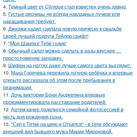
4.
Темный цвет от Clinique стал известен очень давно.
5.
Густые ресницы не всегда накладных пучков или
наращивания требуют.
6.
Джиджи хадид сделала новую прическу к свадьбе
своей лучшей подруги Тейлор свифт!
7.
"Моя Шарлиз! Тебе годик!
8.
Обычный салат можно сделать в разы вкуснее …
просто поменяв заправку.
9.
Шифон на ногтях даже лучше самого цвета выглядит.
10.
Маха Горячева пережила потерю ребёнка и впервые
открыто рассказала об этом после пребывания в
реанимации.
11.
Дочь виктории Бони Анджелина впервые
прокомментировала расставание родителей.
12.
Артем качер поделился семейной фотосессией в
честь дня рождения сына.
13.
"Сел к Тётке на шею и Отъелся" - в сети обсуждают
внешний вид бывшего мужа Марии Мироновой.