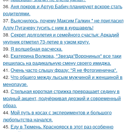
36.
Аня покров и Артур Бабич планируют вскоре стать
родителями.
37.
Выяснилось, почему Максим Галкин * не пригласил
Аллу Пугачеву тусить с ним в куршавель!
38.
Секрет долголетия и семейного счастья: Аркадий
укупник отметил 73-летие в узком кругу.
39.
Я волшебная расческа.
40.
Екатерина Волкова, "Звезда"Ворониных" все таки
решилась на радикальную смену своего имиджа.
41.
Очень часто слышу фразу: "Я не Фотогиенична".
42.
Что общего между лысым мужчиной и женщиной в
менопаузе.
43.
Стильная короткая стрижка превращает седину в
модный акцент, подчёркивая дерзкий и современный
образ.
44.
Мой путь в косах с экспериментов и большого
любопытства начался.
45.
Еду в Тюмень. Красноярск в этот раз особенно