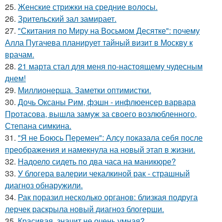
25.
Женские стрижки на средние волосы.
26.
Зрительский зал замирает.
27.
"Скитания по Миру на Восьмом Десятке": почему
Алла Пугачева планирует тайный визит в Москву к
врачам.
28.
21 марта стал для меня по-настоящему чудесным
днем!
29.
Миллионерша. Заметки оптимистки.
30.
Дочь Оксаны Рим, фэшн - инфлюенсер варвара
Протасова, вышла замуж за своего возлюбленного,
Степана симкина.
31.
"Я не Боюсь Перемен": Алсу показала себя после
преображения и намекнула на новый этап в жизни.
32.
Надоело сидеть по два часа на маникюре?
33.
У блогера валерии чекалкиной рак - страшный
диагноз обнаружили.
34.
Рак поразил несколько органов: близкая подруга
лерчек раскрыла новый диагноз блогерши.
35.
Красивая, значит не очень умная?