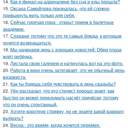
14.
Как я финал на адреналине без сна и еды прошла?
15.
Оксана Самойлова призналась, что ей сложно
привыкнуть жить только для себя.
16.
Сейчас горячая пора - открыт прием в балетные
академии.
17.
Сохрани, потому что это те самые блюда, к которым
хочется возвращаться.
18.
Мы начинаем день с хороших новостей: Обри плаза
ждёт ребёнка.
19.
Листала свою галерею и наткнулась вот на это фото.
20.
Работа в кино очень затягивает, это не обычный день
визажиста.
21.
Как ты будешь себя чувствовать в день свадьбы?
22.
Уён рассказал, что его стилист хорошо знает, как
быстро он может передумать насчёт причёски, потому
что он очень спонтанный.
23.
Хотите короткую стрижку, но не знаете какой вариант
выбрать?
24.
Весна - это время, когда хочется перемен.