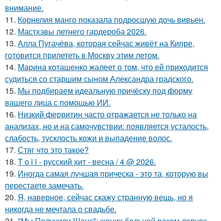
внимание.
11.
Корнелия манго показала подросшую дочь вивьен.
12.
Мастхэвы летнего гардероба 2026.
13.
Алла Пугачёва, которая сейчас живёт на Кипре,
готовится прилететь в Москву этим летом.
14.
Марина коташенко жалеет о том, что ей приходится
судиться со старшим сыном Александра градского.
15.
Мы подбираем идеальную причёску под форму
вашего лица с помощью ИИ.
16.
Низкий ферритин часто отражается не только на
анализах, но и на самочувствии: появляется усталость,
слабость, тусклость кожи и выпадение волос.
17.
Стяг что это такое?
18.
T o l l - русский хит - весна / 4 @ 2026.
19.
Иногда самая лучшая прическа - это та, которую вы
перестаете замечать.
20.
Я, наверное, сейчас скажу странную вещь, но я
никогда не мечтала о свадьбе.
21.
"Мы Получили Шанс": жених больной раком лерчек