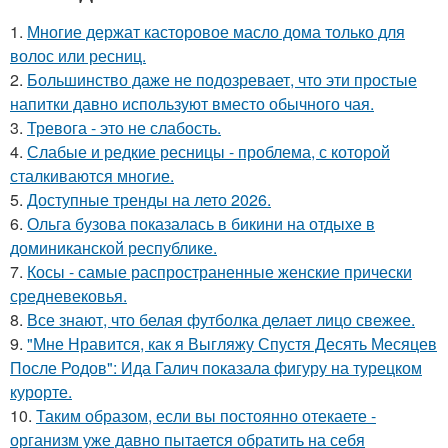
1.
Многие держат касторовое масло дома только для
волос или ресниц.
2.
Большинство даже не подозревает, что эти простые
напитки давно используют вместо обычного чая.
3.
Тревога - это не слабость.
4.
Слабые и редкие ресницы - проблема, с которой
сталкиваются многие.
5.
Доступные тренды на лето 2026.
6.
Ольга бузова показалась в бикини на отдыхе в
доминиканской республике.
7.
Косы - самые распространенные женские прически
средневековья.
8.
Все знают, что белая футболка делает лицо свежее.
9.
"Мне Нравится, как я Выгляжу Спустя Десять Месяцев
После Родов": Ида Галич показала фигуру на турецком
курорте.
10.
Таким образом, если вы постоянно отекаете -
организм уже давно пытается обратить на себя