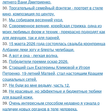
летнего Вани Дмитриенко.
30.
Трогательный семейный фэнтези - портрет в стиле
кино, композиция по центру.
31.
Мы собираем весенний уход.
32.
Современное веяние, корейская стрижка, одна из
моих любимых форм и техник - прекрасно подходят как
для девушек, так и для парней.
33.
15 марта 2026 года состоялась свадьба кронпринца
Албании леки зогу и блерты челибаши.
34.
А вот и она - легкая волна.
35.
Победители премии оскар 2026.
36.
Старший сын Екатерины Климовой и Игоря
Петренко, 19-летний Матвей, стал настоящим Крашем
социальных сетей.
37.
Не буди во мне ведьму, часть 12.
38.
Не красивые, но эффектные и бюджетные тюбики
для вашей кожи.
39.
Очень интересным способом недавно я узнала о
наличии новых органов в теле человека.