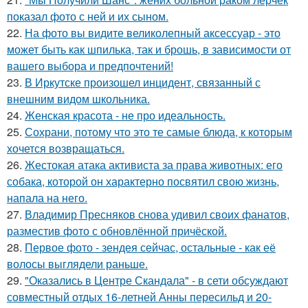
показал фото с ней и их сыном.
22.
На фото вы видите великолепный аксессуар - это
может быть как шпилька, так и брошь, в зависимости от
вашего выбора и предпочтений!
23.
В Иркутске произошел инцидент, связанный с
внешним видом школьника.
24.
Женская красота - не про идеальность.
25.
Сохрани, потому что это те самые блюда, к которым
хочется возвращаться.
26.
Жестокая атака активиста за права животных: его
собака, которой он характерно посвятил свою жизнь,
напала на него.
27.
Владимир Пресняков снова удивил своих фанатов,
разместив фото с обновлённой причёской.
28.
Первое фото - зендея сейчас, остальные - как её
волосы выглядели раньше.
29.
"Оказались в Центре Скандала" - в сети обсуждают
совместный отдых 16-летней Анны пересильд и 20-