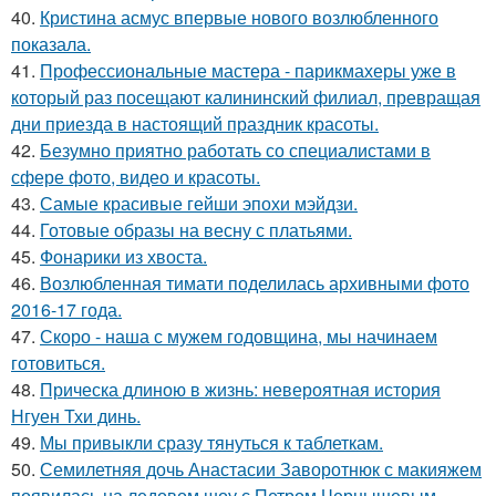
40.
Кристина асмус впервые нового возлюбленного
показала.
41.
Профессиональные мастера - парикмахеры уже в
который раз посещают калининский филиал, превращая
дни приезда в настоящий праздник красоты.
42.
Безумно приятно работать со специалистами в
сфере фото, видео и красоты.
43.
Самые красивые гейши эпохи мэйдзи.
44.
Готовые образы на весну с платьями.
45.
Фонарики из хвоста.
46.
Возлюбленная тимати поделилась архивными фото
2016-17 года.
47.
Скоро - наша с мужем годовщина, мы начинаем
готовиться.
48.
Прическа длиною в жизнь: невероятная история
Нгуен Тхи динь.
49.
Мы привыкли сразу тянуться к таблеткам.
50.
Семилетняя дочь Анастасии Заворотнюк с макияжем
появилась на ледовом шоу с Петром Чернышевым.