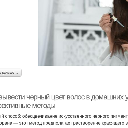
ь дальше →
 вывести черный цвет волос в домашних у
ективные методы
й способ: обесцвечивание искусственного черного пигмен
орана — этот метод предполагает растворение красящего в