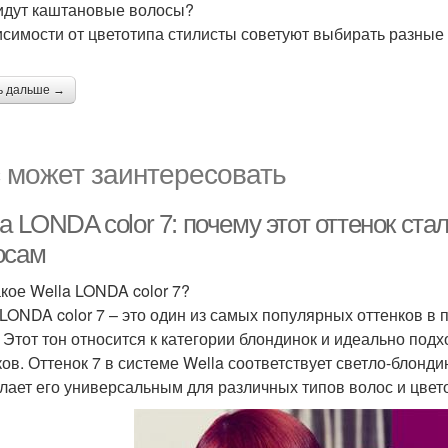
идут каштановые волосы?
исимости от цветотипа стилисты советуют выбирать разные
ь дальше →
 может заинтересовать
a LONDA color 7: почему этот оттенок ст
осам
акое Wella LONDA color 7?
 LONDA color 7 – это один из самых популярных оттенков 
. Этот тон относится к категории блондинок и идеально под
ков. Оттенок 7 в системе Wella соответствует светло-блонд
елает его универсальным для различных типов волос и цвет