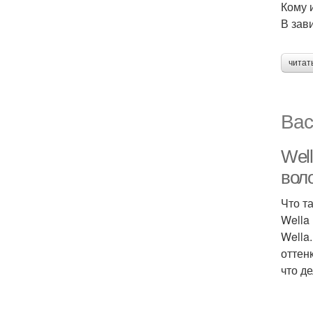
Кому 
В зав
читат
Вас
Well
вол
Что т
Wella
Wella
оттен
что д