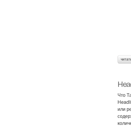
читат
Head
Что Т
Headl
или р
содер
колич