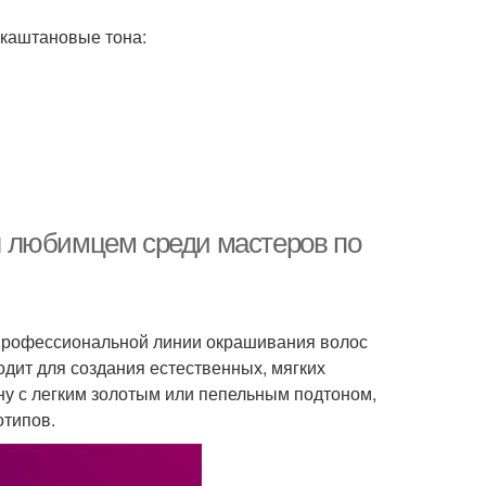
 каштановые тона:
ал любимцем среди мастеров по
в профессиональной линии окрашивания волос
ходит для создания естественных, мягких
ину с легким золотым или пепельным подтоном,
отипов.