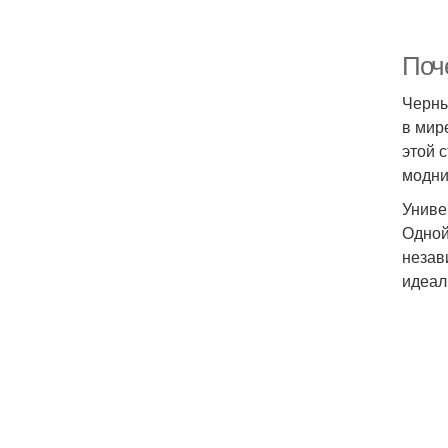
Поч
Черны
в мир
этой 
модни
Униве
Одной
незав
идеал