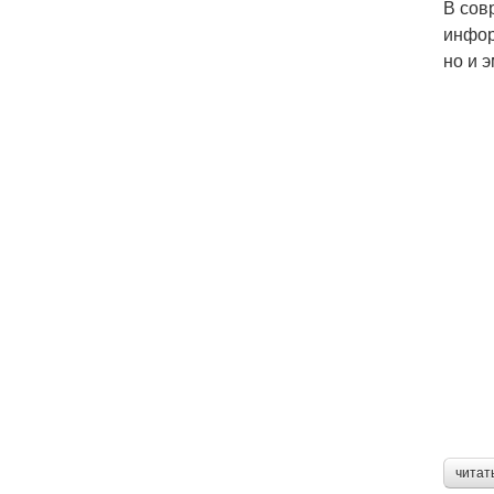
В сов
инфор
но и 
читат