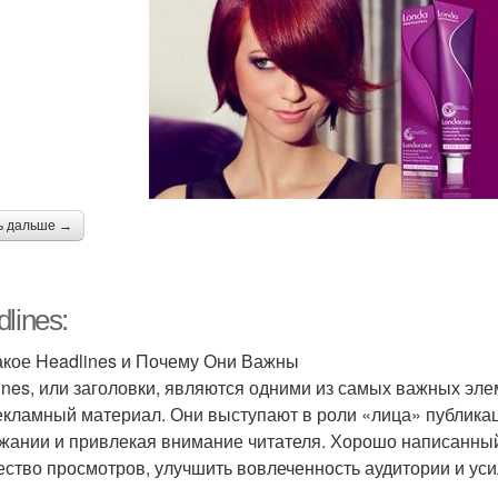
ь дальше →
lines:
акое Headlines и Почему Они Важны
ines, или заголовки, являются одними из самых важных элеме
екламный материал. Они выступают в роли «лица» публикац
жании и привлекая внимание читателя. Хорошо написанны
ество просмотров, улучшить вовлеченность аудитории и ус