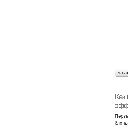
читат
Как
эфф
Первы
блонд