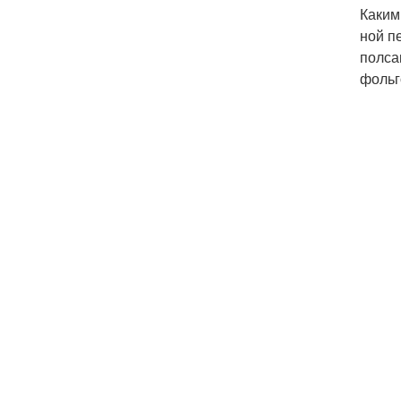
Каким
ной п
полса
фольг