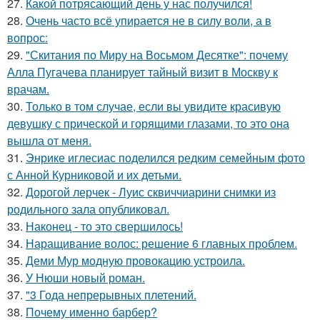
27.
Какой потрясающий день у нас получился!
28.
Очень часто всё упирается не в силу воли, а в
вопрос:
29.
"Скитания по Миру на Восьмом Десятке": почему
Алла Пугачева планирует тайный визит в Москву к
врачам.
30.
Только в том случае, если вы увидите красивую
девушку с прической и горящими глазами, то это она
вышла от меня.
31.
Энрике иглесиас поделился редким семейным фото
с Анной Курниковой и их детьми.
32.
Дорогой лерчек - Луис сквиччиарини снимки из
родильного зала опубликовал.
33.
Наконец - то это свершилось!
34.
Наращивание волос: решение 6 главных проблем.
35.
Деми Мур модную провокацию устроила.
36.
У Нюши новый роман.
37.
"3 Года непрерывных плетений.
38.
Почему именно барбер?