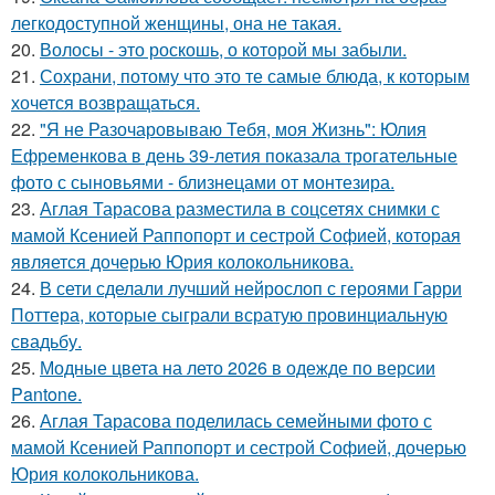
легкодоступной женщины, она не такая.
20.
Волосы - это роскошь, о которой мы забыли.
21.
Сохрани, потому что это те самые блюда, к которым
хочется возвращаться.
22.
"Я не Разочаровываю Тебя, моя Жизнь": Юлия
Ефременкова в день 39-летия показала трогательные
фото с сыновьями - близнецами от монтезира.
23.
Аглая Тарасова разместила в соцсетях снимки с
мамой Ксенией Раппопорт и сестрой Софией, которая
является дочерью Юрия колокольникова.
24.
В сети сделали лучший нейрослоп с героями Гарри
Поттера, которые сыграли всратую провинциальную
свадьбу.
25.
Модные цвета на лето 2026 в одежде по версии
Pantone.
26.
Аглая Тарасова поделилась семейными фото с
мамой Ксенией Раппопорт и сестрой Софией, дочерью
Юрия колокольникова.