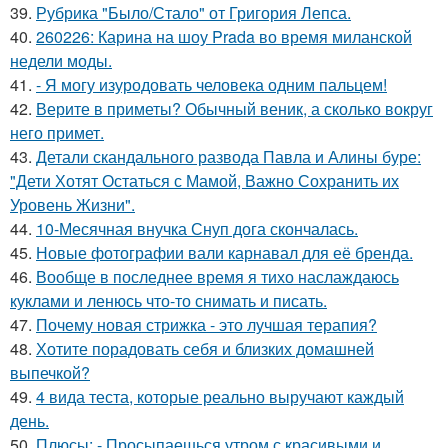
39.
Рубрика "Было/Стало" от Григория Лепса.
40.
260226: Карина на шоу Prada во время миланской
недели моды.
41.
- Я могу изуродовать человека одним пальцем!
42.
Верите в приметы? Обычный веник, а сколько вокруг
него примет.
43.
Детали скандального развода Павла и Алины буре:
"Дети Хотят Остаться с Мамой, Важно Сохранить их
Уровень Жизни".
44.
10-Месячная внучка Снуп дога скончалась.
45.
Новые фотографии вали карнавал для её бренда.
46.
Вообще в последнее время я тихо наслаждаюсь
куклами и ленюсь что-то снимать и писать.
47.
Почему новая стрижка - это лучшая терапия?
48.
Хотите порадовать себя и близких домашней
выпечкой?
49.
4 вида теста, которые реально выручают каждый
день.
50.
Плюсы: - Просыпаешься утром с красивыми и