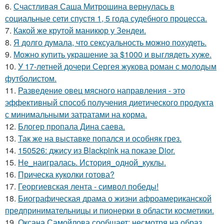
6.
Счастливая Саша Митрошина вернулась в
социальные сети спустя 1, 5 года судебного процесса.
7.
Какой же крутой маникюр у Зендеи.
8.
Я долго думала, что сексуальность можно похудеть.
9.
Можно купить украшение за $1000 и выглядеть хуже.
10.
У 17-летней дочери Сергея жукова роман с молодым
футболистом.
11.
Разведение овец мясного направления - это
эффективный способ получения диетического продукта
с минимальными затратами на корма.
12.
Блогер пропала Дина саева.
13.
Так же на выставке попался и особняк грез.
14.
150526: джису из Blackpink на показе Dior.
15.
Не_наигралась. История_одной_куклы.
16.
Прическа куколки готова?
17.
Георгиевская лента - символ победы!
18.
Биографическая драма о жизни афроамериканской
предпринимательницы и пионерки в области косметики.
19.
Оксана Самойлова сообщает: несмотря на образ