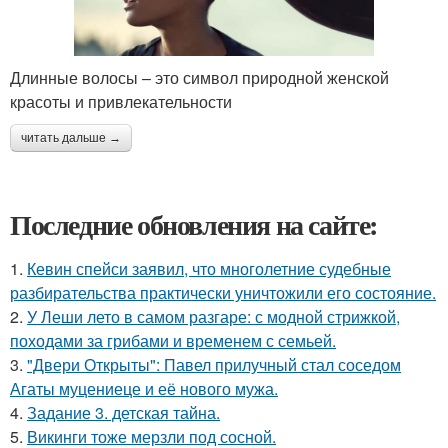
Длинные волосы – это символ природной женской
красоты и привлекательности
читать дальше →
Последние обновления на сайте:
1.
Кевин спейси заявил, что многолетние судебные
разбирательства практически уничтожили его состояние.
2.
У Леши лето в самом разгаре: с модной стрижкой,
походами за грибами и временем с семьей.
3.
"Двери Открыты": Павел прилучный стал соседом
Агаты муцениеце и её нового мужа.
4.
Задание 3. детская тайна.
5.
Викинги тоже мерзли под сосной.