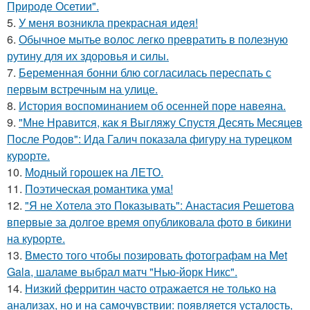
Природе Осетии".
5.
У меня возникла прекрасная идея!
6.
Обычное мытье волос легко превратить в полезную
рутину для их здоровья и силы.
7.
Беременная бонни блю согласилась переспать с
первым встречным на улице.
8.
История воспоминанием об осенней поре навеяна.
9.
"Мне Нравится, как я Выгляжу Спустя Десять Месяцев
После Родов": Ида Галич показала фигуру на турецком
курорте.
10.
Модный горошек на ЛЕТО.
11.
Поэтическая романтика ума!
12.
"Я не Хотела это Показывать": Анастасия Решетова
впервые за долгое время опубликовала фото в бикини
на курорте.
13.
Вместо того чтобы позировать фотографам на Met
Gala, шаламе выбрал матч "Нью-йорк Никс".
14.
Низкий ферритин часто отражается не только на
анализах, но и на самочувствии: появляется усталость,