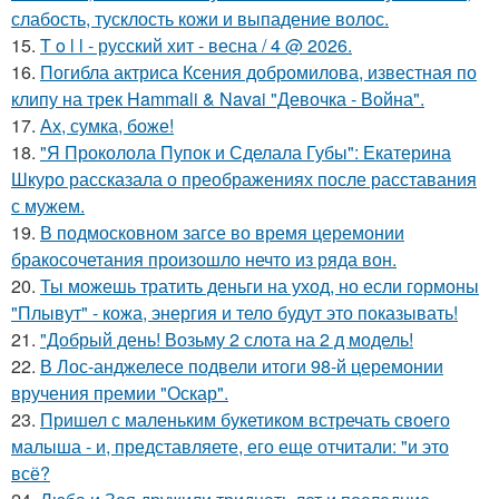
слабость, тусклость кожи и выпадение волос.
15.
T o l l - русский хит - весна / 4 @ 2026.
16.
Погибла актриса Ксения добромилова, известная по
клипу на трек Hammali & Navai "Девочка - Война".
17.
Ах, сумка, боже!
18.
"Я Проколола Пупок и Сделала Губы": Екатерина
Шкуро рассказала о преображениях после расставания
с мужем.
19.
В подмосковном загсе во время церемонии
бракосочетания произошло нечто из ряда вон.
20.
Ты можешь тратить деньги на уход, но если гормоны
"Плывут" - кожа, энергия и тело будут это показывать!
21.
"Добрый день! Возьму 2 слота на 2 д модель!
22.
В Лос-анджелесе подвели итоги 98-й церемонии
вручения премии "Оскар".
23.
Пришел с маленьким букетиком встречать своего
малыша - и, представляете, его еще отчитали: "и это
всё?