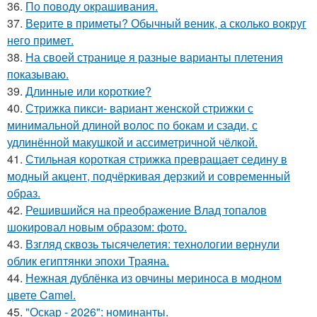
36.
По поводу окрашивания.
37.
Верите в приметы? Обычный веник, а сколько вокруг
него примет.
38.
На своей странице я разные варианты плетения
показываю.
39.
Длинные или короткие?
40.
Стрижка пикси- вариант женской стрижки с
минимальной длиной волос по бокам и сзади, с
удлинённой макушкой и ассиметричной чёлкой.
41.
Стильная короткая стрижка превращает седину в
модный акцент, подчёркивая дерзкий и современный
образ.
42.
Решившийся на преображение Влад топалов
шокировал новым образом: фото.
43.
Взгляд сквозь тысячелетия: технологии вернули
облик египтянки эпохи Траяна.
44.
Нежная дублёнка из овчины мериноса в модном
цвете Camel.
45.
"Оскар - 2026": номинанты.