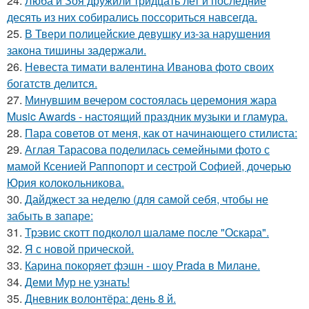
24.
Люба и Зоя дружили тридцать лет и последние
десять из них собирались поссориться навсегда.
25.
В Твери полицейские девушку из-за нарушения
закона тишины задержали.
26.
Невеста тимати валентина Иванова фото своих
богатств делится.
27.
Минувшим вечером состоялась церемония жара
Music Awards - настоящий праздник музыки и гламура.
28.
Пара советов от меня, как от начинающего стилиста:
29.
Аглая Тарасова поделилась семейными фото с
мамой Ксенией Раппопорт и сестрой Софией, дочерью
Юрия колокольникова.
30.
Дайджест за неделю (для самой себя, чтобы не
забыть в запаре:
31.
Трэвис скотт подколол шаламе после "Оскара".
32.
Я с новой прической.
33.
Карина покоряет фэшн - шоу Prada в Милане.
34.
Деми Мур не узнать!
35.
Дневник волонтёра: день 8 й.