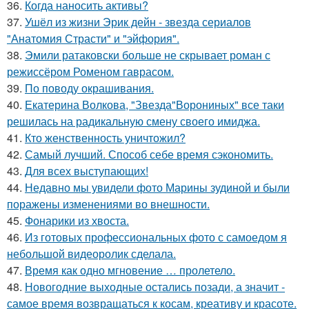
36.
Когда наносить активы?
37.
Ушёл из жизни Эрик дейн - звезда сериалов
"Анатомия Страсти" и "эйфория".
38.
Эмили ратаковски больше не скрывает роман с
режиссёром Роменом гаврасом.
39.
По поводу окрашивания.
40.
Екатерина Волкова, "Звезда"Ворониных" все таки
решилась на радикальную смену своего имиджа.
41.
Кто женственность уничтожил?
42.
Самый лучший. Способ себе время сэкономить.
43.
Для всех выступающих!
44.
Недавно мы увидели фото Марины зудиной и были
поражены изменениями во внешности.
45.
Фонарики из хвоста.
46.
Из готовых профессиональных фото с самоедом я
небольшой видеоролик сделала.
47.
Время как одно мгновение … пролетело.
48.
Новогодние выходные остались позади, а значит -
самое время возвращаться к косам, креативу и красоте.