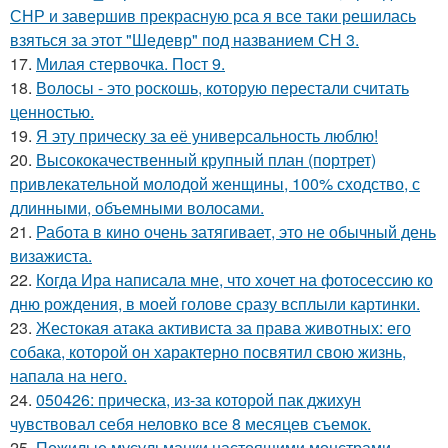
СНР и завершив прекрасную рса я все таки решилась
взяться за этот "Шедевр" под названием СН 3.
17.
Милая стервочка. Пост 9.
18.
Волосы - это роскошь, которую перестали считать
ценностью.
19.
Я эту прическу за её универсальность люблю!
20.
Высококачественный крупный план (портрет)
привлекательной молодой женщины, 100% сходство, с
длинными, объемными волосами.
21.
Работа в кино очень затягивает, это не обычный день
визажиста.
22.
Когда Ира написала мне, что хочет на фотосессию ко
дню рождения, в моей голове сразу всплыли картинки.
23.
Жестокая атака активиста за права животных: его
собака, которой он характерно посвятил свою жизнь,
напала на него.
24.
050426: прическа, из-за которой пак джихун
чувствовал себя неловко все 8 месяцев съемок.
25.
Пожилые мусульманки настоящими монстрами