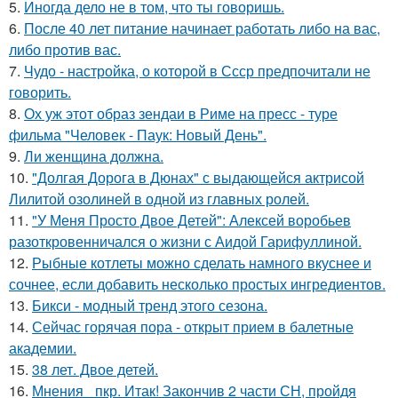
5.
Иногда дело не в том, что ты говоришь.
6.
После 40 лет питание начинает работать либо на вас,
либо против вас.
7.
Чудо - настройка, о которой в Ссср предпочитали не
говорить.
8.
Ох уж этот образ зендаи в Риме на пресс - туре
фильма "Человек - Паук: Новый День".
9.
Ли женщина должна.
10.
"Долгая Дорога в Дюнах" с выдающейся актрисой
Лилитой озолиней в одной из главных ролей.
11.
"У Меня Просто Двое Детей": Алексей воробьев
разоткровенничался о жизни с Аидой Гарифуллиной.
12.
Рыбные котлеты можно сделать намного вкуснее и
сочнее, если добавить несколько простых ингредиентов.
13.
Бикси - модный тренд этого сезона.
14.
Сейчас горячая пора - открыт прием в балетные
академии.
15.
38 лет. Двое детей.
16.
Мнения_ пкр. Итак! Закончив 2 части СН, пройдя