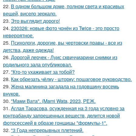
22.
В одном большом доме, полном света и красивых
вещей, висело зеркало.
23.
Это выглядит дорого!
24.
230326: новые фото чонён из Twice - это просто
невероятное.
25.
Психологи, дорогие, вы чертовски правы - все из
детства, даже одежда!
26.
Дорогой лерчек - Луис сквиччиарини снимки из
родильного зала опубликовал.
27.
"Кто-то ухаживает за тобой?
28.
Как обрезать чёлку - шторку: пошаговое руководство.
29.
Жена малинина загадала на годовщину восемь
внуков.
30.
"Мами Вата". (Mami Wata, 2023, РЕЖ.
31.
Аглая Тарасова, осужденная на 3 года условно за
контрабанду запрещенных веществ, делится новой
фотосессией в образе гонщицы "формулы-1".
32.
"3 Года непрерывных плетений.