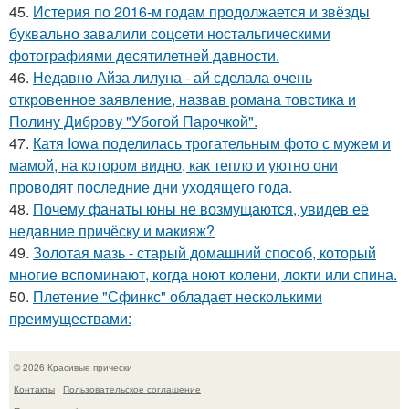
45.
Истерия по 2016-м годам продолжается и звёзды
буквально завалили соцсети ностальгическими
фотографиями десятилетней давности.
46.
Недавно Айза лилуна - ай сделала очень
откровенное заявление, назвав романа товстика и
Полину Диброву "Убогой Парочкой".
47.
Катя Iowa поделилась трогательным фото с мужем и
мамой, на котором видно, как тепло и уютно они
проводят последние дни уходящего года.
48.
Почему фанаты юны не возмущаются, увидев её
недавние причёску и макияж?
49.
Золотая мазь - старый домашний способ, который
многие вспоминают, когда ноют колени, локти или спина.
50.
Плетение "Сфинкс" обладает несколькими
преимуществами:
© 2026 Красивые прически
Контакты
Пользовательское соглашение