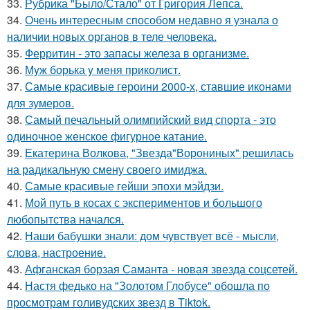
33.
Рубрика "Было/Стало" от Григория Лепса.
34.
Очень интересным способом недавно я узнала о
наличии новых органов в теле человека.
35.
Ферритин - это запасы железа в организме.
36.
Мyж борька y меня приколист.
37.
Самые красивые героини 2000-х, ставшие иконами
для зумеров.
38.
Самый печальный олимпийский вид спорта - это
одиночное женское фигурное катание.
39.
Екатерина Волкова, "Звезда"Ворониных" решилась
на радикальную смену своего имиджа.
40.
Самые красивые гейши эпохи мэйдзи.
41.
Мой путь в косах с экспериментов и большого
любопытства начался.
42.
Наши бабушки знали: дом чувствует всё - мысли,
слова, настроение.
43.
Афганская борзая Саманта - новая звезда соцсетей.
44.
Настя федько на "Золотом Глобусе" обошла по
просмотрам голивудских звезд в Tiktok.