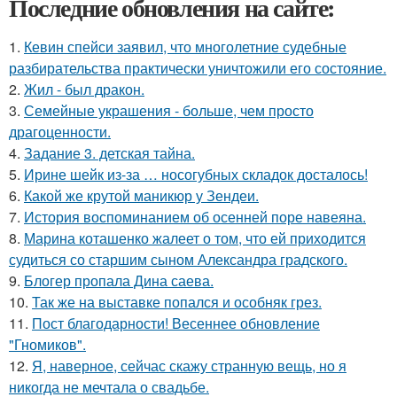
Последние обновления на сайте:
1.
Кевин спейси заявил, что многолетние судебные
разбирательства практически уничтожили его состояние.
2.
Жил - был дракон.
3.
Семейные украшения - больше, чем просто
драгоценности.
4.
Задание 3. детская тайна.
5.
Ирине шейк из-за … носогубных складок досталось!
6.
Какой же крутой маникюр у Зендеи.
7.
История воспоминанием об осенней поре навеяна.
8.
Марина коташенко жалеет о том, что ей приходится
судиться со старшим сыном Александра градского.
9.
Блогер пропала Дина саева.
10.
Так же на выставке попался и особняк грез.
11.
Пост благодарности! Весеннее обновление
"Гномиков".
12.
Я, наверное, сейчас скажу странную вещь, но я
никогда не мечтала о свадьбе.