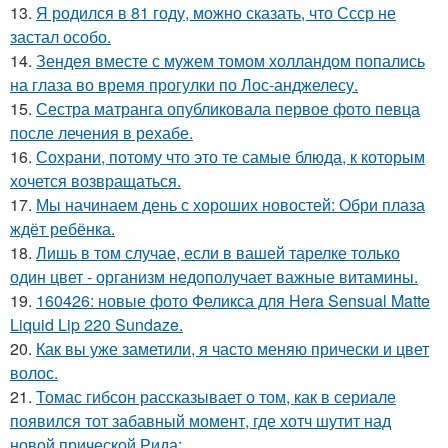
13.
Я родился в 81 году, можно сказать, что Ссср не
застал особо.
14.
Зендея вместе с мужем томом холландом попались
на глаза во время прогулки по Лос-анджелесу.
15.
Сестра матранга опубликовала первое фото певца
после лечения в рехабе.
16.
Сохрани, потому что это те самые блюда, к которым
хочется возвращаться.
17.
Мы начинаем день с хороших новостей: Обри плаза
ждёт ребёнка.
18.
Лишь в том случае, если в вашей тарелке только
один цвет - организм недополучает важные витамины.
19.
160426: новые фото Феликса для Hera Sensual Matte
Liquid Lip 220 Sundaze.
20.
Как вы уже заметили, я часто меняю прически и цвет
волос.
21.
Томас гибсон рассказывает о том, как в сериале
появился тот забавный момент, где хотч шутит над
новой прической Рида: