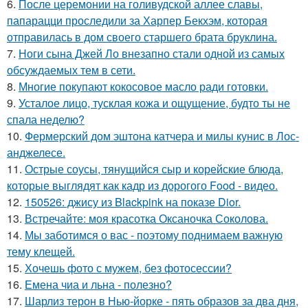
6.
После церемонии на голивудской аллее славы,
папарацци проследили за Харпер Бекхэм, которая
отправилась в дом своего старшего брата бруклина.
7.
Ноги сына Джей Ло внезапно стали одной из самых
обсуждаемых тем в сети.
8.
Многие покупают кокосовое масло ради готовки.
9.
Усталое лицо, тусклая кожа и ощущение, будто ты не
спала неделю?
10.
Фермерский дом эштона катчера и милы кунис в Лос-
анджелесе.
11.
Острые соусы, тянущийся сыр и корейские блюда,
которые выглядят как кадр из дорогого Food - видео.
12.
150526: джису из Blackpink на показе Dior.
13.
Встречайте: моя красотка Оксаночка Соколова.
14.
Мы заботимся о вас - поэтому поднимаем важную
тему клещей.
15.
Хочешь фото с мужем, без фотосессии?
16.
Емена чиа и льна - полезно?
17.
Шарлиз терон в Нью-йорке - пять образов за два дня,