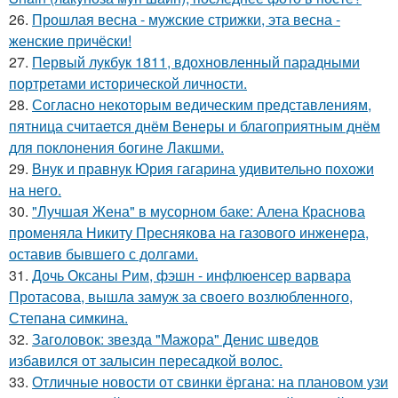
26.
Прошлая весна - мужские стрижки, эта весна -
женские причёски!
27.
Первый лукбук 1811, вдохновленный парадными
портретами исторической личности.
28.
Согласно некоторым ведическим представлениям,
пятница считается днём Венеры и благоприятным днём
для поклонения богине Лакшми.
29.
Внук и правнук Юрия гагарина удивительно похожи
на него.
30.
"Лучшая Жена" в мусорном баке: Алена Краснова
променяла Никиту Преснякова на газового инженера,
оставив бывшего с долгами.
31.
Дочь Оксаны Рим, фэшн - инфлюенсер варвара
Протасова, вышла замуж за своего возлюбленного,
Степана симкина.
32.
Заголовок: звезда "Мажора" Денис шведов
избавился от залысин пересадкой волос.
33.
Отличные новости от свинки ёргана: на плановом узи