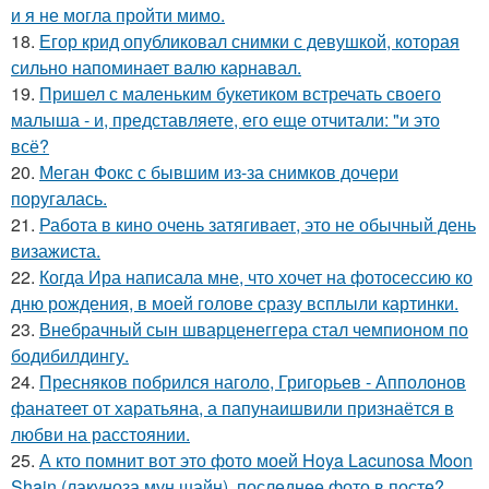
и я не могла пройти мимо.
18.
Егор крид опубликовал снимки с девушкой, которая
сильно напоминает валю карнавал.
19.
Пришел с маленьким букетиком встречать своего
малыша - и, представляете, его еще отчитали: "и это
всё?
20.
Меган Фокс с бывшим из-за снимков дочери
поругалась.
21.
Работа в кино очень затягивает, это не обычный день
визажиста.
22.
Когда Ира написала мне, что хочет на фотосессию ко
дню рождения, в моей голове сразу всплыли картинки.
23.
Внебрачный сын шварценеггера стал чемпионом по
бодибилдингу.
24.
Пресняков побрился наголо, Григорьев - Апполонов
фанатеет от харатьяна, а папунаишвили признаётся в
любви на расстоянии.
25.
А кто помнит вот это фото моей Hoya Lacunosa Moon
Shain (лакуноза мун шайн), последнее фото в посте?