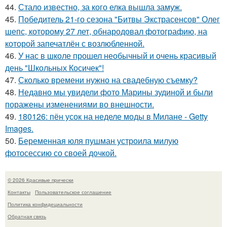
44.
Стало известно, за кого елка вышла замуж.
45.
Победитель 21-го сезона "Битвы Экстрасенсов" Олег
шепс, которому 27 лет, обнародовал фотографию, на
которой запечатлён с возлюбленной.
46.
У нас в школе прошел необычный и очень красивый
день "Школьных Косичек"!
47.
Сколько времени нужно на свадебную съемку?
48.
Недавно мы увидели фото Марины зудиной и были
поражены изменениями во внешности.
49.
180126: пён усок на неделе моды в Милане - Getty
Images.
50.
Беременная юля пушман устроила милую
фотосессию со своей дочкой.
© 2026 Красивые прически
Контакты
Пользовательское соглашение
Политика конфидециальности
Обратная связь