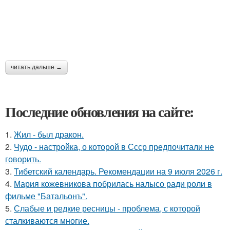
читать дальше →
Последние обновления на сайте:
1.
Жил - был дракон.
2.
Чудо - настройка, о которой в Ссср предпочитали не
говорить.
3.
Тибетский календарь. Рекомендации на 9 июля 2026 г.
4.
Мария кожевникова побрилась налысо ради роли в
фильме "Батальонъ".
5.
Слабые и редкие ресницы - проблема, с которой
сталкиваются многие.