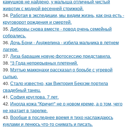
камушков не найдено, у малыша отличный чистый
животик с модной весенней стрижкой.
34.
Работая в экспедиции, мы видим жизнь, как она есть -
круговорот рождения и смертей.
35.
Дибровы снова вместе - повод очень семейный
собрались.
36.
Дочь Бони - Анджелина - избила мальчика в летнем
лагере.
37.
Лиза барашик новую фотосессию представила.
38.
"3 Года непрерывных плетений.
39.
Мэттью макконахи рассказал о борьбе с угревой
сыпью.
40.
Стало известно, как Виктория Бекхэм портила
свадебный танец.
41.
София круглова. 7 лет.
42.
Иногда кожа "Кричит" не о новом креме, а о том, чего
не хватает в тарелке.
43.
Вообще в последнее время я тихо наслаждаюсь
куклами и ленюсь что-то снимать и писать.