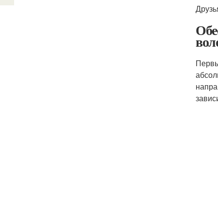
Друзь
Обе
вол
Первы
абсол
напра
завис