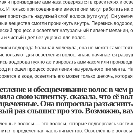
ак и производные аммиака содержатся в красителях и осв
ах. И только при соединении вместе они могут работать на 
ает приоткрыть наружный слой волоса (кутикулу). Он увелич
ные вещества смогли проникнуть внутрь. Перекись водорода
еский процесс и осветляет натуральный пигмент меланин,
ы и чистый цвет без ущерба для волос.
екиси водорода большая молекула, она не может самостояте
 используют для осветления волос, иначе начинается разруш
ись водорода нужно активировать аммиаком или производ
род и пошел процесс осветления натурального пигмента. Н
оряется в воде, осветлить его может только щелочь, которая
етление и обесцвечивание волос в чем 
вила свою клиентку, сказала, что её вол
сцвеченные. Она попросила разъяснить 
вый раз слышит про это. Возможно, вам
лённые волосы — это волосы, которые подверглись частично
нится определённая часть пигментов. Осветлённые волосы 