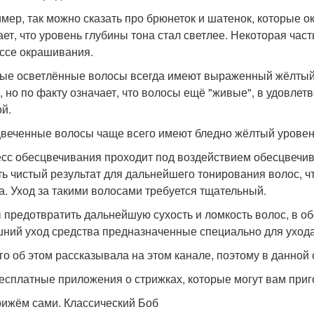
мер, так можно сказать про брюнеток и шатенок, которые о
ает, что уровень глубины тона стал светлее. Некоторая час
ссе окрашивания.
ые осветлённые волосы всегда имеют выраженный жёлтый п
, но по факту означает, что волосы ещё "живые", в удовле
ой.
веченные волосы чаще всего имеют бледно жёлтый уровень 
сс обесцвечивания проходит под воздействием обесцвечив
ть чистый результат для дальнейшего тонирования волос, ч
а. Уход за такими волосами требуется тщательный.
 предотвратить дальнейшую сухость и ломкость волос, в об
ний уход средства предназначенные специально для ухода
го об этом рассказывала на этом канале, поэтому в данной 
есплатные приложения о стрижках, которые могут вам приг
ижём сами. Классический Боб