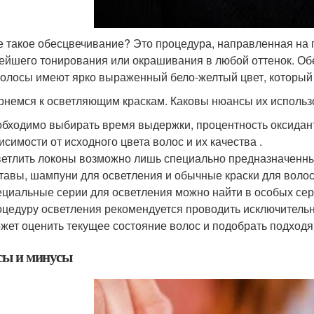
е такое обесцвечивание? Это процедура, направленная на 
ейшего тонирования или окрашивания в любой оттенок. Обе
волосы имеют ярко выраженный бело-желтый цвет, который
рнемся к осветляющим краскам. Каковы нюансы их исполь
бходимо выбирать время выдержки, процентность оксиданта
исимости от исходного цвета волос и их качества .
етлить локоны возможно лишь специально предназначенны
тавы, шампуни для осветления и обычные краски для волос
циальные серии для осветления можно найти в особых сери
цедуру осветления рекомендуется проводить исключительно
жет оценить текущее состояние волос и подобрать подходя
ы и минусы