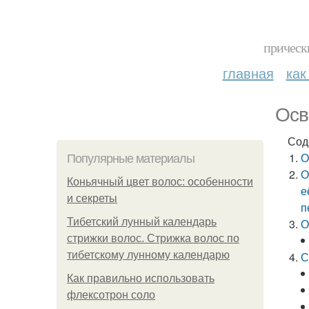
прическ
главная
как
Осв
Сод
О
Популярные материалы
О
Коньячный цвет волос: особенности
е
и секреты
п
Тибетский лунный календарь
О
стрижки волос. Стрижка волос по
тибетскому лунному календарю
С
Как правильно использовать
флексотрон соло