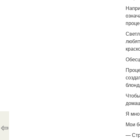
Напри
означ
проце
Светл
любят
краск
Обесц
Проце
созда
блонд
Чтобы
домаш
Я мно
⇦
Мои б
— Стр