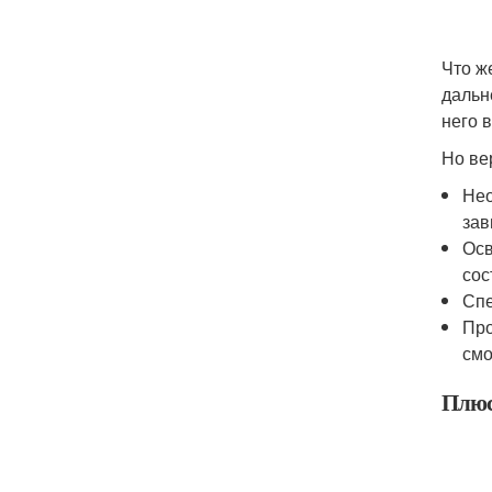
Что ж
дальн
него 
Но ве
Нео
зав
Осв
сос
Спе
Про
смо
Плюс