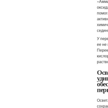
«Амми
оксид
помог
актив
химич
седин
У пер
ее не
Перек
кисло
раств
Осв
уди
обе
пер
Освет
сохра