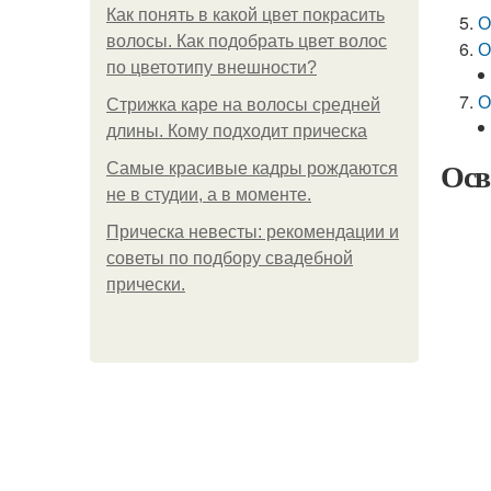
Как понять в какой цвет покрасить
О
волосы. Как подобрать цвет волос
О
по цветотипу внешности?
О
Стрижка каре на волосы средней
длины. Кому подходит прическа
Осв
Самые красивые кадры рождаются
не в студии, а в моменте.
Прическа невесты: рекомендации и
советы по подбору свадебной
прически.