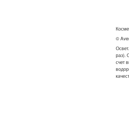
Косме
© Ave
Освет
раз).
счет 
водор
качес