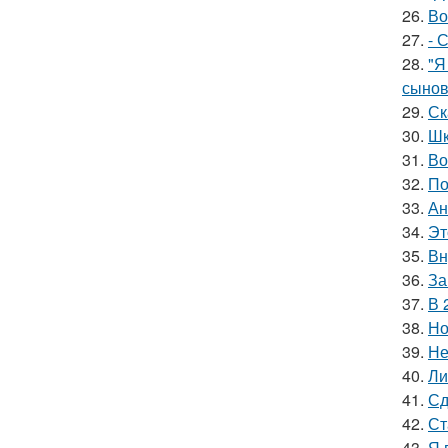
26.
Во
27.
- 
28.
"Я
сынов
29.
Ск
30.
Шк
31.
Во
32.
По
33.
Ан
34.
Эт
35.
Вн
36.
За
37.
В 
38.
Но
39.
Не
40.
Ли
41.
Сд
42.
Ст
43.
Я 