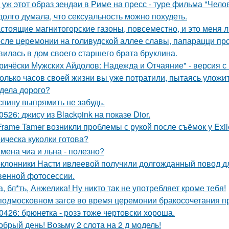
 уж этот образ зендаи в Риме на пресс - туре фильма "Челов
долго думала, что сексуальность можно похудеть.
стоящие магнитогорские газоны, повсеместно, и это меня л
сле церемонии на голивудской аллее славы, папарацци про
вилась в дом своего старшего брата бруклина.
ричёски Мужских Айдолов: Надежда и Отчаяние" - версия с 
олько часов своей жизни вы уже потратили, пытаясь уложи
дела дорого?
спину выпрямить не забудь.
0526: джису из Blackpink на показе Dior.
Frame Tamer возникли проблемы с рукой после съёмок у Exil
ическа куколки готова?
мена чиа и льна - полезно?
клонники Насти ивлеевой получили долгожданный повод дл
венной фотосессии.
а, бл*ть, Анжелика! Ну никто так не употребляет кроме тебя!
подмосковном загсе во время церемонии бракосочетания пр
0426: брюнетка - розэ тоже чертовски хороша.
обрый день! Возьму 2 слота на 2 д модель!