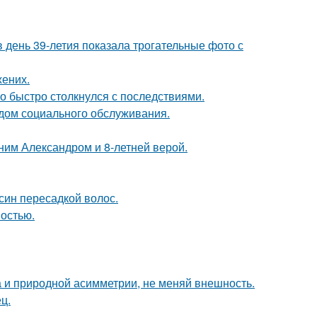
день 39-летия показала трогательные фото с
жених.
о быстро столкнулся с последствиями.
 дом социального обслуживания.
ним Александром и 8-летней верой.
син пересадкой волос.
ностью.
а и природной асимметрии, не меняй внешность.
ц.