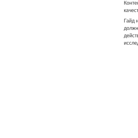
Конте
качес
Гайд 
должн
дейст
иссле