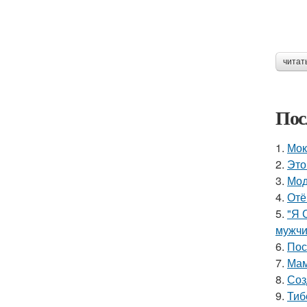
читат
Пос
1.
Мок
2.
Это
3.
Мод
4.
Отё
5.
"Я 
мужчи
6.
Пос
7.
Мам
8.
Соз
9.
Тиб