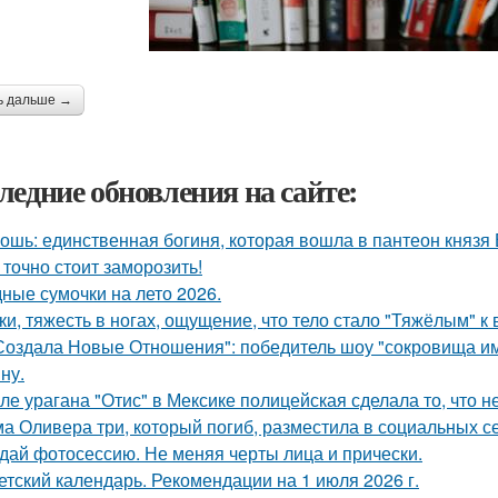
ь дальше →
ледние обновления на сайте:
ошь: единственная богиня, которая вошла в пантеон князя
 точно стоит заморозить!
ные сумочки на лето 2026.
ки, тяжесть в ногах, ощущение, что тело стало "Тяжёлым" к
Создала Новые Отношения": победитель шоу "сокровища и
ну.
ле урагана "Отис" в Мексике полицейская сделала то, что 
а Оливера три, который погиб, разместила в социальных се
дай фотосессию. Не меняя черты лица и прически.
етский календарь. Рекомендации на 1 июля 2026 г.