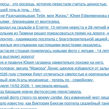
лосы - это роскошь, которую перестали считать ценностью.
Сшей точь-в-точь. - Нет.
 не Разочаровываю Тебя, моя Жизнь": Юлия Ефременкова в 
ьями - близнецами от монтезира.
андал на свадьбе в Египте: 13-летняя невеста и 28-летний 
ольник из Тюмени решил покрасоваться прямо на дороге, н
лонтер - парикмахер посетила с благотворительной акцией
жилые мусульманки настоящими монстрами оказались.
астасия стоцкая поделилась новыми фото с детьми - 14-лет
о выглядит дорого!
ук и правнук Юрия гагарина удивительно похожи на него.
головок: звезда "Мажора" Денис шведов избавился от залы
2026 году стрижки будут отличаться смелостью и оригиналь
вый дом Агаты муцениеце - теперь по - семейному.
деля 10/52 2026. 1. рисовала меньше.
за барашик новую фотосессию представила.
елай фото строго по моему селфи, без изменений черт лиц
ало известно, как Виктория Бекхэм портила свадебный тане
волшебная расческа.