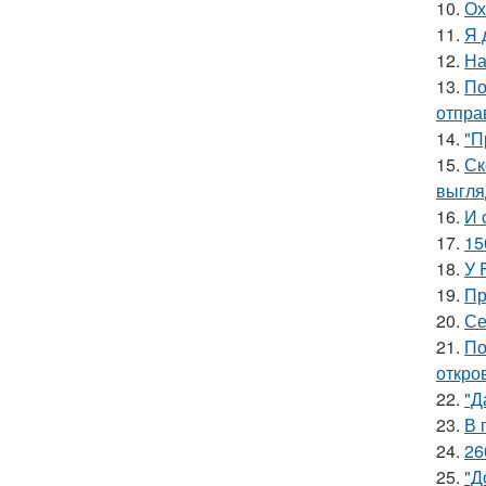
10.
Ох
11.
Я 
12.
На
13.
По
отпра
14.
"П
15.
Ск
выгля
16.
И 
17.
15
18.
У 
19.
Пр
20.
Се
21.
По
откро
22.
"Д
23.
В 
24.
26
25.
"Д