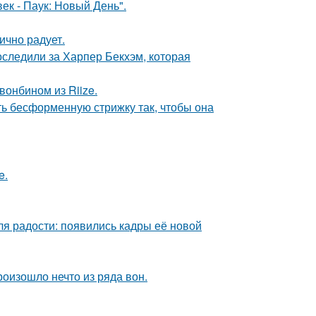
ек - Паук: Новый День".
ично радует.
следили за Харпер Бекхэм, которая
вонбином из Riize.
ть бесформенную стрижку так, чтобы она
e.
я радости: появились кадры её новой
оизошло нечто из ряда вон.