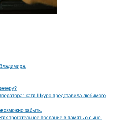
 Владимира.
 вечеру?
мператора" катя Шкуро представила любимого
невозможно забыть.
тях трогательное послание в память о сыне.