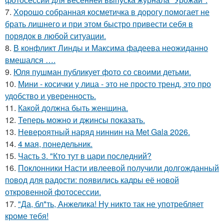
7.
Хорошо собранная косметичка в дорогу помогает не
брать лишнего и при этом быстро привести себя в
порядок в любой ситуации.
8.
В конфликт Линды и Максима фадеева неожиданно
вмешался ….
9.
Юля пушман публикует фото со своими детьми.
10.
Мини - косички у лица - это не просто тренд, это про
удобство и уверенность.
11.
Какой должна быть женщина.
12.
Теперь можно и джинсы показать.
13.
Невероятный наряд ниннин на Met Gala 2026.
14.
4 мая, понедельник.
15.
Часть 3. "Кто тут в цари последний?
16.
Поклонники Насти ивлеевой получили долгожданный
повод для радости: появились кадры её новой
откровенной фотосессии.
17.
"Да, бл*ть, Анжелика! Ну никто так не употребляет
кроме тебя!