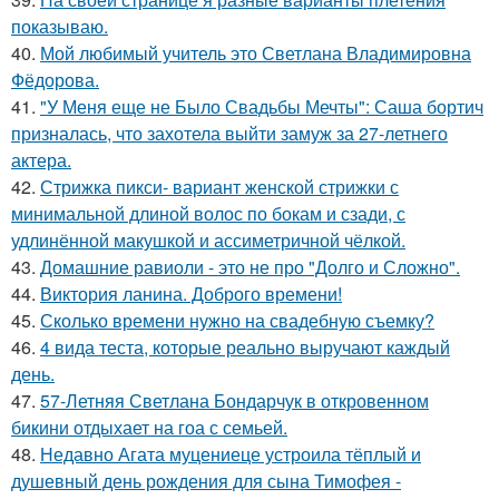
показываю.
40.
Мой любимый учитель это Светлана Владимировна
Фёдорова.
41.
"У Меня еще не Было Свадьбы Мечты": Саша бортич
призналась, что захотела выйти замуж за 27-летнего
актера.
42.
Стрижка пикси- вариант женской стрижки с
минимальной длиной волос по бокам и сзади, с
удлинённой макушкой и ассиметричной чёлкой.
43.
Домашние равиоли - это не про "Долго и Сложно".
44.
Виктория ланина. Доброго времени!
45.
Сколько времени нужно на свадебную съемку?
46.
4 вида теста, которые реально выручают каждый
день.
47.
57-Летняя Светлана Бондарчук в откровенном
бикини отдыхает на гоа с семьей.
48.
Недавно Агата муцениеце устроила тёплый и
душевный день рождения для сына Тимофея -