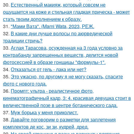
30.
Естественный макияж, который совсем не
ощущается на коже и стильная гладкая прическа - может
стать твоим дополнением к образу.
31.
"Мами Вата". (Mami Wata, 2023, РЕЖ.
32.
В какие дни лучше волосы по аюрведической
традиции стричь?
33.
Аглая Тарасова, осужденная на 3 года условно за
контрабанду запрещенных веществ, делится новой
фотосессией в образе гонщицы "формулы-1".
34.
Отказаться от гель - лака или нет?
35.
Это ужасно, по другому я не могу сказать, спасите
фото с нового года.
36.
Промпт: ультра - реалистичное фото,
кинематографичный кадр, 3: 4. красивая девушка стоит в
величественной позе в центре ботанического сада.
37.
Мyж борька y меня приколист.
38.
Давайте поговорим о разметки для заплетения
комплектов де кос, зи зи, кудрей, дред.
39.
На своей странице я разные варианты плетения