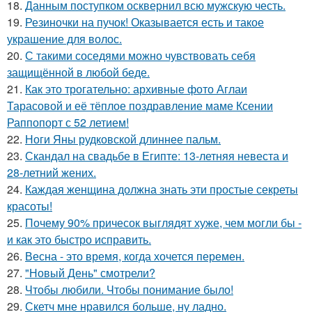
18.
Данным поступком осквернил всю мужскую честь.
19.
Резиночки на пучок! Оказывается есть и такое
украшение для волос.
20.
С такими соседями можно чувствовать себя
защищённой в любой беде.
21.
Как это трогательно: архивные фото Аглаи
Тарасовой и её тёплое поздравление маме Ксении
Раппопорт с 52 летием!
22.
Ноги Яны рудковской длиннее пальм.
23.
Скандал на свадьбе в Египте: 13-летняя невеста и
28-летний жених.
24.
Каждая женщина должна знать эти простые секреты
красоты!
25.
Почему 90% причесок выглядят хуже, чем могли бы -
и как это быстро исправить.
26.
Весна - это время, когда хочется перемен.
27.
"Новый День" смотрели?
28.
Чтобы любили. Чтобы понимание было!
29.
Скетч мне нравился больше, ну ладно.