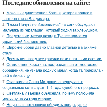
Последние обновления на сайте:
1.
Мокошь: единственная богиня, которая вошла в
пантеон князя Владимира.
2.
"Глаза Ничуть не Изменились" - в сети обсуждают
мальчика из "ералаша", который ходил за хлебушком.
3.
Представьте, месяц назад в Туапсе прилетел
украинский беспилотник.
4.
Широкие брови давно главной деталью в макияже
стали.
5.
Десять лет назад все красили веки плотными слоями.
6.
Семилетняя Кристина, пострадавшая от жестокого
обращения, не узнала родную маму, когда та приехала к
ней в больницу.
7.
Счастливая Саша Митрошина вернулась в
социальные сети спустя 1, 5 года судебного процесса.
8.
Светлана Иванова объяснила, почему полюбила
мужчину на 24 года старше.
9.
Не успели поклонники обсудить предыдущие