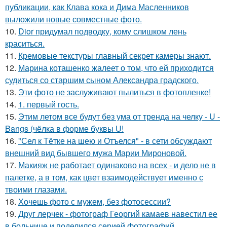
публикации, как Клава кока и Дима Масленников
выложили новые совместные фото.
10.
Dior придумал подводку, кому слишком лень
краситься.
11.
Кремовые текстуры главный секрет камеры знают.
12.
Марина коташенко жалеет о том, что ей приходится
судиться со старшим сыном Александра градского.
13.
Эти фото не заслуживают пылиться в фотопленке!
14.
1. первый гость.
15.
Этим летом все будут без ума от тренда на челку - U -
Bangs (чёлка в форме буквы U!
16.
"Сел к Тётке на шею и Отъелся" - в сети обсуждают
внешний вид бывшего мужа Марии Мироновой.
17.
Макияж не работает одинаково на всех - и дело не в
палетке, а в том, как цвет взаимодействует именно с
твоими глазами.
18.
Хочешь фото с мужем, без фотосессии?
19.
Друг лерчек - фотограф Георгий камаев навестил ее
в больнице и поделился серией фотографий.