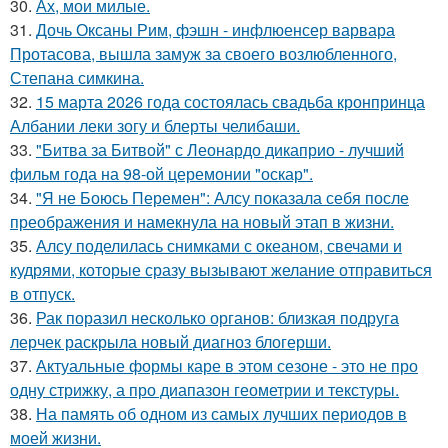
30.
Ах, мои милые.
31.
Дочь Оксаны Рим, фэшн - инфлюенсер варвара
Протасова, вышла замуж за своего возлюбленного,
Степана симкина.
32.
15 марта 2026 года состоялась свадьба кронпринца
Албании леки зогу и блерты челибаши.
33.
"Битва за Битвой" с Леонардо дикаприо - лучший
фильм года на 98-ой церемонии "оскар".
34.
"Я не Боюсь Перемен": Алсу показала себя после
преображения и намекнула на новый этап в жизни.
35.
Алсу поделилась снимками с океаном, свечами и
кудрями, которые сразу вызывают желание отправиться
в отпуск.
36.
Рак поразил несколько органов: близкая подруга
лерчек раскрыла новый диагноз блогерши.
37.
Актуальные формы каре в этом сезоне - это не про
одну стрижку, а про диапазон геометрии и текстуры.
38.
На память об одном из самых лучших периодов в
моей жизни.