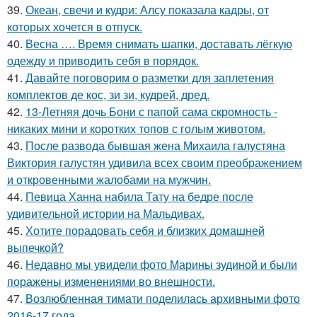
39.
Океан, свечи и кудри: Алсу показала кадры, от
которых хочется в отпуск.
40.
Весна …. Время снимать шапки, доставать лёгкую
одежду и приводить себя в порядок.
41.
Давайте поговорим о разметки для заплетения
комплектов де кос, зи зи, кудрей, дред.
42.
13-Летняя дочь Бони с папой сама скромность -
никаких мини и коротких топов с голым животом.
43.
После развода бывшая жена Михаила галустяна
Виктория галустян удивила всех своим преображением
и откровенными жалобами на мужчин.
44.
Певица Ханна набила Тату на бедре после
удивительной истории на Мальдивах.
45.
Хотите порадовать себя и близких домашней
выпечкой?
46.
Недавно мы увидели фото Марины зудиной и были
поражены изменениями во внешности.
47.
Возлюбленная тимати поделилась архивными фото
2016-17 года.