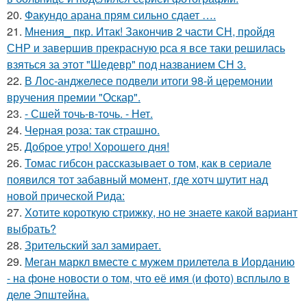
20.
Факундо арана прям сильно сдает ….
21.
Мнения_ пкр. Итак! Закончив 2 части СН, пройдя
СНР и завершив прекрасную рса я все таки решилась
взяться за этот "Шедевр" под названием СН 3.
22.
В Лос-анджелесе подвели итоги 98-й церемонии
вручения премии "Оскар".
23.
- Сшей точь-в-точь. - Нет.
24.
Черная роза: так страшно.
25.
Доброе утро! Хорошего дня!
26.
Томас гибсон рассказывает о том, как в сериале
появился тот забавный момент, где хотч шутит над
новой прической Рида:
27.
Хотите короткую стрижку, но не знаете какой вариант
выбрать?
28.
Зрительский зал замирает.
29.
Меган маркл вместе с мужем прилетела в Иорданию
- на фоне новости о том, что её имя (и фото) всплыло в
деле Эпштейна.