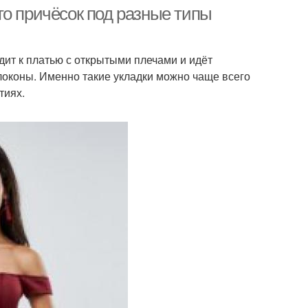
открытого декольте
то причёсок под разные типы
дит к платью с открытыми плечами и идёт
ески под платье-
Причёски для платьев
локоны. Именно такие укладки можно чаще всего
пиджак
тиях.
атье с вырезом
Свадебное платье
Прическа под
тье на свадьбу
коктейльное платье
ье с v-образным
Прически под платья
вырезом