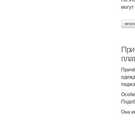
могут
читат
При
пла
Причё
одежд
пиджа
Особе
Подоб
Она и