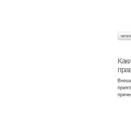
читат
Каки
пра
Внешн
прият
приче