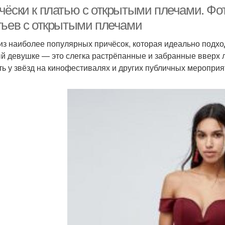
платье
чёски к платью с открытыми плечами. Фо
тьев с открытыми плечами
из наиболее популярных причёсок, которая идеально подхо
ладки для вечерних
Прич
Высокая прическа
й девушке — это слегка растрёпанные и забранные вверх 
платьев
ть у звёзд на кинофестивалях и других публичных мероприя
рическа для платья
Причёски для платья
Пл
латье с оголенной
Платье без бретелей
Пла
спиной
Прическа под открытое
Плат
ктейльные прически
платье