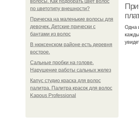
волосы. Как подобрать цвет волос
При
по цветотипу внешности?
пла
Прическа на маленькие волосы для
Одна 
Ук
девочек. Детские прически с
кажды
бантами из волос
увиде
В нюксенском районе есть деревня
вострое.
П
Сальные пробки на голове.
Нарушение работы сальных желез
Капус студио краска для волос
П
палитра. Палитра красок для волос
Kapous Professional
Ко