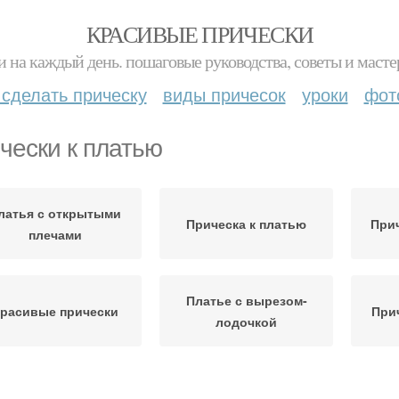
КРАСИВЫЕ ПРИЧЕСКИ
и на каждый день. пошаговые руководства, советы и масте
 сделать прическу
виды причесок
уроки
фот
чески к платью
латья с открытыми
Прическа к платью
Прич
плечами
Платье с вырезом-
расивые прически
При
лодочкой
Причёски под короткое
рически под наряд
Сва