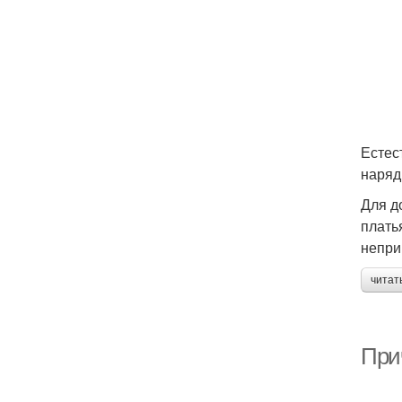
Естес
наряд
Для д
плать
непри
читат
При