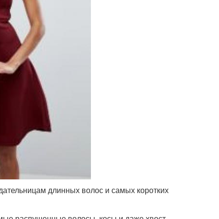
ческа с длинным
Прически к длинному
платьем
платью
тье с открытыми
Закрытое платье
плечами
ёски под длинное
Вечерний платье
платье
дательницам длинных волос и самых коротких
ямые распущенные волосы, косы и даже хвост