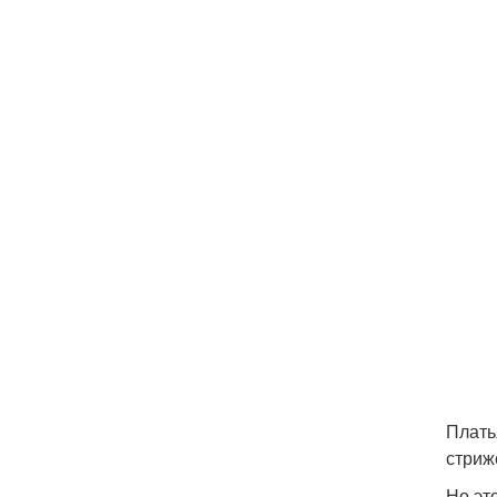
Пр
П
В
Пр
Плать
стриж
Но эт