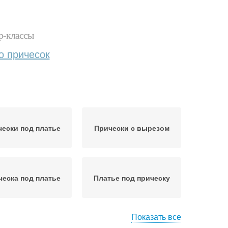
р-классы
о причесок
ески под платье
Прически с вырезом
ческа под платье
Платье под прическу
Показать все
Прически для
дебная прическа