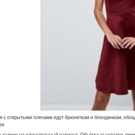
Прически к вечернему
При
ическа под воротник
платью
рически на длинные
Прическа под длинное
Пла
волосы
платье
олосы под длинное
Платье на короткие
Прич
платье
волосы
ическа в греческом
стиле
я с открытыми плечами идут брюнеткам и блондинкам, обла
ек
о далеко не единственный вариант. Объёмные укладки, пр