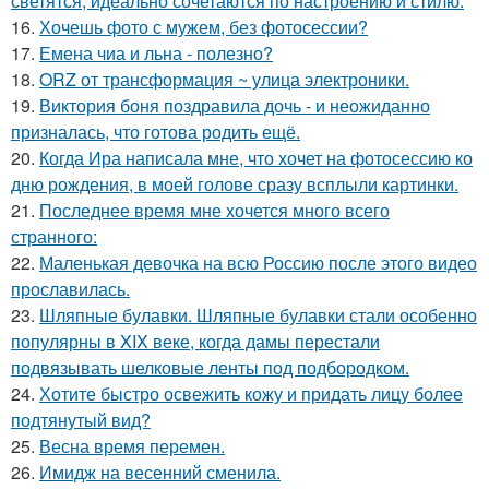
светятся, идеально сочетаются по настроению и стилю.
16.
Хочешь фото с мужем, без фотосессии?
17.
Емена чиа и льна - полезно?
18.
ORZ от трансформация ~ улица электроники.
19.
Виктория боня поздравила дочь - и неожиданно
призналась, что готова родить ещё.
20.
Когда Ира написала мне, что хочет на фотосессию ко
дню рождения, в моей голове сразу всплыли картинки.
21.
Последнее время мне хочется много всего
странного:
22.
Маленькая девочка на всю Россию после этого видео
прославилась.
23.
Шляпные булавки. Шляпные булавки стали особенно
популярны в XIX веке, когда дамы перестали
подвязывать шелковые ленты под подбородком.
24.
Хотите быстро освежить кожу и придать лицу более
подтянутый вид?
25.
Весна время перемен.
26.
Имидж на весенний сменила.