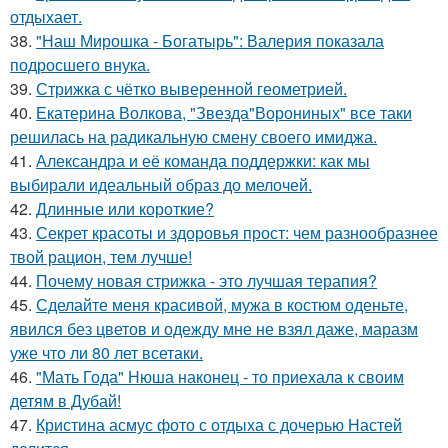
отдыхает.
38.
"Наш Мирошка - Богатырь": Валерия показала
подросшего внука.
39.
Стрижка с чётко выверенной геометрией.
40.
Екатерина Волкова, "Звезда"Ворониных" все таки
решилась на радикальную смену своего имиджа.
41.
Александра и её команда поддержки: как мы
выбирали идеальный образ до мелочей.
42.
Длинные или короткие?
43.
Секрет красоты и здоровья прост: чем разнообразнее
твой рацион, тем лучше!
44.
Почему новая стрижка - это лучшая терапия?
45.
Сделайте меня красивой, мужа в костюм оденьте,
явился без цветов и одежду мне не взял даже, маразм
уже что ли 80 лет всетаки.
46.
"Мать Года" Нюша наконец - то приехала к своим
детям в Дубай!
47.
Кристина асмус фото с отдыха с дочерью Настей