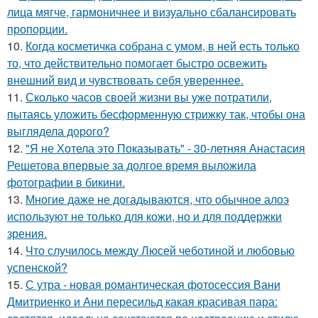
лица мягче, гармоничнее и визуально сбалансировать
пропорции.
10.
Когда косметичка собрана с умом, в ней есть только
то, что действительно помогает быстро освежить
внешний вид и чувствовать себя увереннее.
11.
Сколько часов своей жизни вы уже потратили,
пытаясь уложить бесформенную стрижку так, чтобы она
выглядела дорого?
12.
"Я не Хотела это Показывать" - 30-летняя Анастасия
Решетова впервые за долгое время выложила
фотографии в бикини.
13.
Многие даже не догадываются, что обычное алоэ
используют не только для кожи, но и для поддержки
зрения.
14.
Что случилось между Люсей чеботиной и любовью
успенской?
15.
С утра - новая романтическая фотосессия Вани
Дмитриенко и Ани пересильд какая красивая пара: