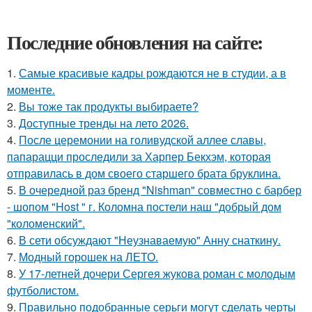
Последние обновления на сайте:
1.
Самые красивые кадры рождаются не в студии, а в
моменте.
2.
Вы тоже так продукты выбираете?
3.
Доступные тренды на лето 2026.
4.
После церемонии на голивудской аллее славы,
папарацци проследили за Харпер Бекхэм, которая
отправилась в дом своего старшего брата бруклина.
5.
В очередной раз бренд "Nishman" совместно с барбер
- шопом "Host " г. Коломна постели наш "добрый дом
"коломенский".
6.
В сети обсуждают "Неузнаваемую" Анну снаткину.
7.
Модный горошек на ЛЕТО.
8.
У 17-летней дочери Сергея жукова роман с молодым
футболистом.
9.
Правильно подобранные серьги могут сделать черты