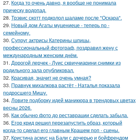
27.
Когда то очень давно, я вообще не понимала
прическу водопад.
28.
Трэвис скотт подколол шаламе после "Оскара".
29.
Новый дом Агаты муцениеце - теперь по -
семейному.
30.
Супруг актрисы Катерины шпицы,
профессиональный фотограф, поздравил жену с
международным женским днём.
31.
Дорогой лерчек - Луис сквиччиарини снимки из
родильного зала опубликовал.
32.
Красивая, значит не очень умная?
33.
Правнук михалкова растёт - Наталья показала
подросшего Мишу.
34.
Ловите подборку идей маникюра в трендовых цветах
весны 2026.
35.
Как обычно фото до реставрации сделать забыла.
36.
Егор крид решил перезапустить образ, который
когда-то сделал его главным Крашем поп - сцены.
37.
Кристина асмус на Бали с дочерью и бойфрендом