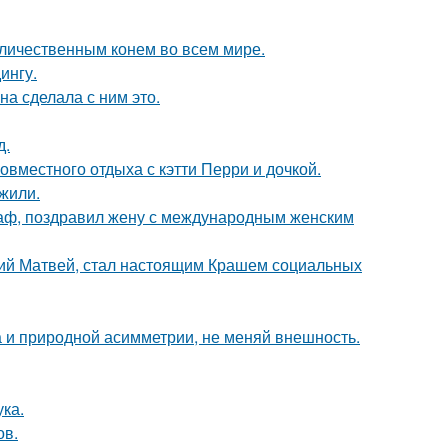
личественным конем во всем мире.
ингу.
а сделала с ним это.
д.
овместного отдыха с кэтти Перри и дочкой.
жили.
аф, поздравил жену с международным женским
ний Матвей, стал настоящим Крашем социальных
а и природной асимметрии, не меняй внешность.
ка.
ов.