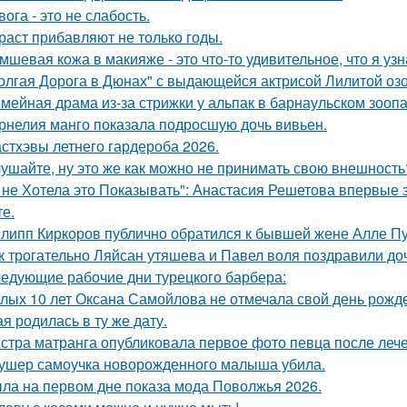
вога - это не слабость.
раст прибавляют не только годы.
мшевая кожа в макияже - это что-то удивительное, что я узн
олгая Дорога в Дюнах" с выдающейся актрисой Лилитой озо
мейная драма из-за стрижки у альпак в барнаульском зооп
рнелия манго показала подросшую дочь вивьен.
стхэвы летнего гардероба 2026.
ушайте, ну это же как можно не принимать свою внешность
 не Хотела это Показывать": Анастасия Решетова впервые 
те.
липп Киркоров публично обратился к бывшей жене Алле Пуг
к трогательно Ляйсан утяшева и Павел воля поздравили до
едующие рабочие дни турецкого барбера:
лых 10 лет Оксана Самойлова не отмечала свой день рожде
я родилась в ту же дату.
стра матранга опубликовала первое фото певца после лече
ушер самоучка новорожденного малыша убила.
ла на первом дне показа мода Поволжья 2026.