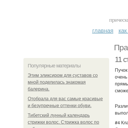
прическ
главная
как
Пра
11 
Популярные материалы
Пучок
Этим эликсиром для суставов со
очень
мной поделилась знакомая
прямы
балерина.
сможе
Отобрала для вас самые красивые
Разли
и безупречные оттенки обуви.
выпол
Тибетский лунный календарь
#4 Кл
стрижки волос. Стрижка волос по