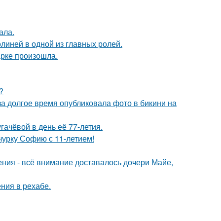
ала.
линей в одной из главных ролей.
арке произошла.
?
за долгое время опубликовала фото в бикини на
ачёвой в день её 77-летия.
чурку Софию с 11-летием!
ния - всё внимание доставалось дочери Майе,
ния в рехабе.