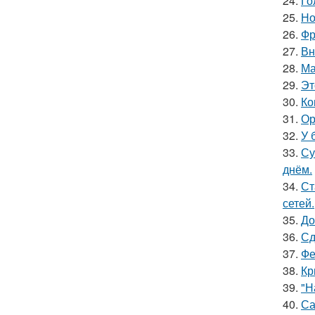
24.
Го
25.
Но
26.
Фр
27.
Вн
28.
Ма
29.
Эт
30.
Ко
31.
Ор
32.
У 
33.
Су
днём.
34.
Ст
сетей.
35.
До
36.
Сд
37.
Фе
38.
Кр
39.
"Н
40.
Са