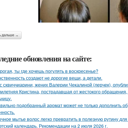
ь дальше →
ледние обновления на сайте:
орогая, ты где хочешь погулять в воскресенье?
ственность создают не дорогие вещи, а детали.
с сквиччиарини, жених Валерии Чекалиной (лерчек), опубли
илетняя Кристина, пострадавшая от жестокого обращения, н
ьницу.
вильно подобранный аромат может не только дополнить обра
нность.
чное мытье волос легко превратить в полезную рутину для 
етский календарь. Рекомендации на 2 июля 2026 г.