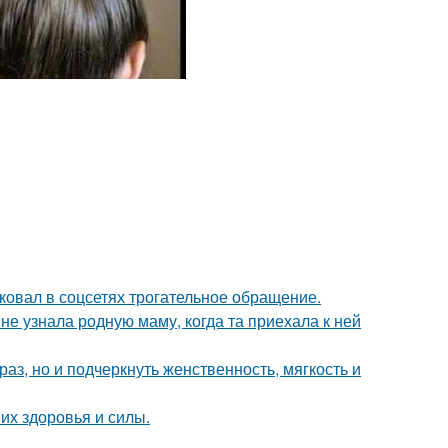
ковал в соцсетях трогательное обращение.
е узнала родную маму, когда та приехала к ней
з, но и подчеркнуть женственность, мягкость и
их здоровья и силы.