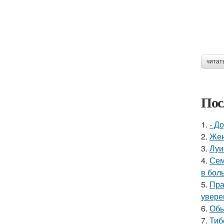
читат
Пос
1.
- Д
2.
Жен
3.
Луи
4.
Сем
в бол
5.
Пра
увере
6.
Обы
7.
Тиб