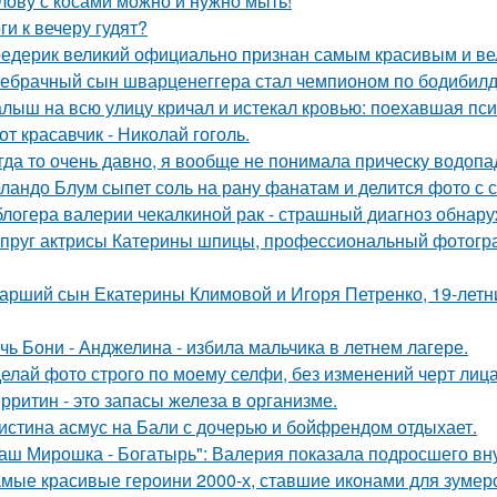
лову с косами можно и нужно мыть!
ги к вечеру гудят?
едерик великий официально признан самым красивым и ве
ебрачный сын шварценеггера стал чемпионом по бодибилд
лыш на всю улицу кричал и истекал кровью: поехавшая псин
от красавчик - Николай гоголь.
гда то очень давно, я вообще не понимала прическу водопа
ландо Блум сыпет соль на рану фанатам и делится фото с с
блогера валерии чекалкиной рак - страшный диагноз обнару
пруг актрисы Катерины шпицы, профессиональный фотогр
арший сын Екатерины Климовой и Игоря Петренко, 19-лет
чь Бони - Анджелина - избила мальчика в летнем лагере.
елай фото строго по моему селфи, без изменений черт лиц
рритин - это запасы железа в организме.
истина асмус на Бали с дочерью и бойфрендом отдыхает.
аш Мирошка - Богатырь": Валерия показала подросшего вну
мые красивые героини 2000-х, ставшие иконами для зумер