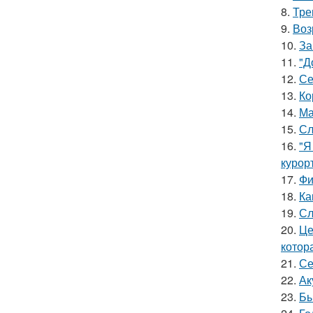
8.
Тре
9.
Воз
10.
За
11.
"Д
12.
Се
13.
Ко
14.
Ма
15.
Сл
16.
"Я
курор
17.
Фи
18.
Ка
19.
Сл
20.
Це
котора
21.
Се
22.
Ак
23.
Бы