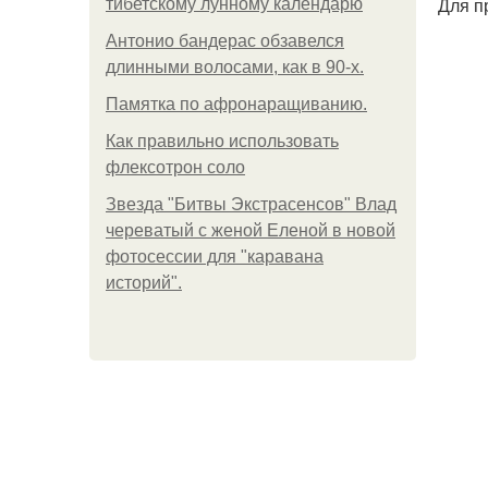
Для п
тибетскому лунному календарю
Антонио бандерас обзавелся
длинными волосами, как в 90-х.
Памятка по афронаращиванию.
Как правильно использовать
флексотрон соло
Звезда "Битвы Экстрасенсов" Влад
череватый с женой Еленой в новой
фотосессии для "каравана
историй".