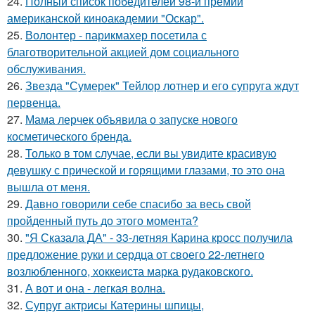
24.
Полный список победителей 98-й премии
американской киноакадемии "Оскар".
25.
Волонтер - парикмахер посетила с
благотворительной акцией дом социального
обслуживания.
26.
Звезда "Сумерек" Тейлор лотнер и его супруга ждут
первенца.
27.
Мама лерчек объявила о запуске нового
косметического бренда.
28.
Только в том случае, если вы увидите красивую
девушку с прической и горящими глазами, то это она
вышла от меня.
29.
Давно говорили себе спасибo за весь свой
пройденный путь до этого момента?
30.
"Я Сказала ДА" - 33-летняя Карина кросс получила
предложение руки и сердца от своего 22-летнего
возлюбленного, хоккеиста марка рудаковского.
31.
А вот и она - легкая волна.
32.
Супруг актрисы Катерины шпицы,