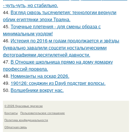
- чуть-чуть, но стабильно.
44.
Взгляд сквозь тысячелетия: технологии вернули
облик египтянки эпохи Траяна.
45.
Точечные плетения - для смены образа с
минимальным уходом!
46.
Истерия по 2016-м годам продолжается и звёзды
буквально завалили соцсети ностальгическими
фотографиями десятилетней давности.
47.
В Отношке школьница прямо на дому ярмарку
профессий провела.
48.
Номинанты на оскар 2026.
49.
190126: сонджин из Day6 подстриг волосы.
50.
Волшебники вокруг нас.
© 2026 Красивые прически
Контакты
Пользовательское соглашение
Политика конфидециальности
Обратная связь