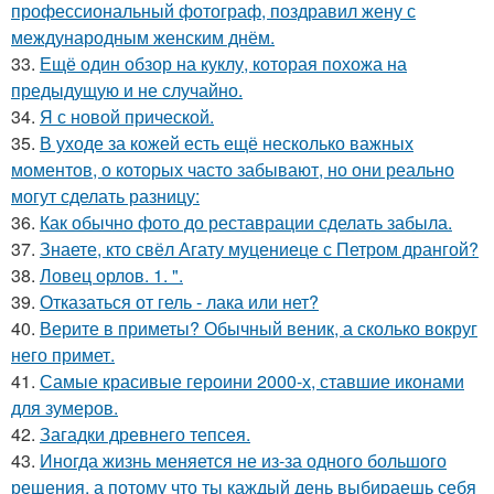
профессиональный фотограф, поздравил жену с
международным женским днём.
33.
Ещё один обзор на куклу, которая похожа на
предыдущую и не случайно.
34.
Я с новой прической.
35.
В уходе за кожей есть ещё несколько важных
моментов, о которых часто забывают, но они реально
могут сделать разницу:
36.
Как обычно фото до реставрации сделать забыла.
37.
Знаете, кто свёл Агату муцениеце с Петром дрангой?
38.
Ловец орлов. 1. ".
39.
Отказаться от гель - лака или нет?
40.
Верите в приметы? Обычный веник, а сколько вокруг
него примет.
41.
Самые красивые героини 2000-х, ставшие иконами
для зумеров.
42.
Загадки древнего тепсея.
43.
Иногда жизнь меняется не из-за одного большого
решения, а потому что ты каждый день выбираешь себя