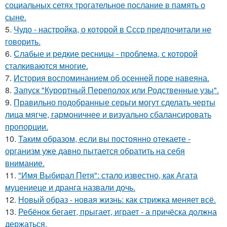
социальных сетях трогательное послание в память о
сыне.
5.
Чудо - настройка, о которой в Ссср предпочитали не
говорить.
6.
Слабые и редкие ресницы - проблема, с которой
сталкиваются многие.
7.
История воспоминанием об осенней поре навеяна.
8.
Запуск "Курортный Переполох или Родственные узы".
9.
Правильно подобранные серьги могут сделать черты
лица мягче, гармоничнее и визуально сбалансировать
пропорции.
10.
Таким образом, если вы постоянно отекаете -
организм уже давно пытается обратить на себя
внимание.
11.
"Имя Выбирал Петя": стало известно, как Агата
муцениеце и дранга назвали дочь.
12.
Новый образ - новая жизнь: как стрижка меняет всё.
13.
Ребёнок бегает, прыгает, играет - а причёска должна
держаться.