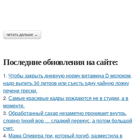
читать дальше →
Последние обновления на сайте:
1.
Чтобы закрыть дневную норму витамина D молоком,
надо выпить 30 литров или съесть одну чайную ложку
печени трески.
2.
Самые красивые кадры рождаются не в студии, а в
моменте.
3.
Обработанный сахар незаметно проникает внутрь,
словно тихий вор … сладкий перекус, а потом большой
счет.
4.
Мама Оливера три, который погиб, разместила в