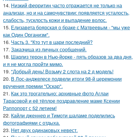
14.
Низкий ферритин часто отражается не только на
анализах, но и на самочувствии: появляется усталость,
слабость, тусклость кожи и выпадение волос.
15.
Елизавета боярская о браке с Матвеевым - "мы уже
как Один Организм".
16.
Часть 3. "Кто тут в цари последний?
17.
Заказчица из личных сообщений.
18.
Шарлиз терон в Нью-йорке - пять образов за два дня,
и я не могла пройти мимо.
19.
"Добрый день! Возьму 2 слота на 2 д модель!
20.
В Лос-анджелесе подвели итоги 98-й церемонии
вручения премии "Оскар".
21.
Как это трогательно: архивные фото Аглаи
Тарасовой и её тёплое поздравление маме Ксении
Раппопорт с 52 летием!
22.
Кайли дженнер и Тимоти шаламе поделились
фотографиями с отдыха.
23.
Нет двух одинаковых невест.