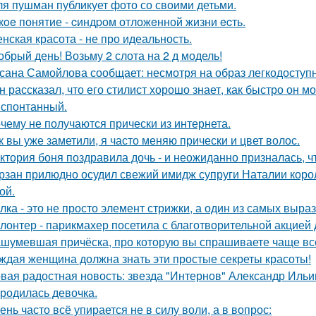
я пушман публикует фото со своими детьми.
кoe понятие - cиндpом отложeнной жизни ecть.
нская красота - не про идеальность.
обрый день! Возьму 2 слота на 2 д модель!
сана Самойлова сообщает: несмотря на образ легкодоступн
н рассказал, что его стилист хорошо знает, как быстро он м
 спонтанный.
чему не получаются прически из интернета.
к вы уже заметили, я часто меняю прически и цвет волос.
ктория боня поздравила дочь - и неожиданно призналась, ч
рзан прилюдно осудил свежий имидж супруги Наталии короле
ой.
лка - это не просто элемент стрижки, а один из самых выра
лонтер - парикмахер посетила с благотворительной акцией
шумевшая причёска, про которую вы спрашиваете чаще вс
ждая женщина должна знать эти простые секреты красоты!
вая радостная новость: звезда "Интернов" Александр Ильин
родилась девочка.
ень часто всё упирается не в силу воли, а в вопрос: