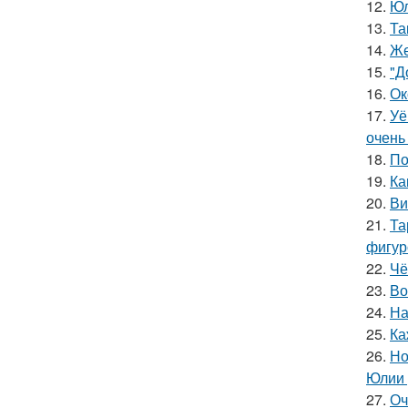
12.
Юл
13.
Та
14.
Же
15.
"Д
16.
Ок
17.
Уё
очень
18.
По
19.
Ка
20.
Ви
21.
Та
фигур
22.
Чё
23.
Во
24.
На
25.
Ка
26.
Но
Юлии 
27.
Оч