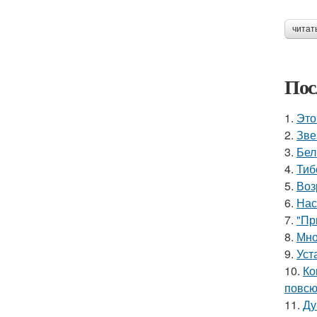
читат
Пос
1.
Это
2.
Зве
3.
Бел
4.
Тиб
5.
Воз
6.
Нас
7.
"Пр
8.
Мно
9.
Уст
10.
Ко
повсю
11.
Ду