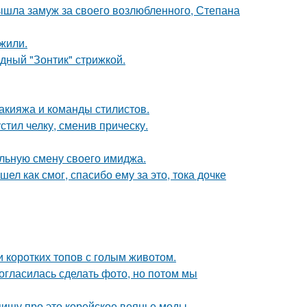
шла замуж за своего возлюбленного, Степана
жили.
одный "Зонтик" стрижкой.
макияжа и команды стилистов.
стил челку, сменив прическу.
льную смену своего имиджа.
ел как смог, спасибо ему за это, тока дочке
и коротких топов с голым животом.
огласилась сделать фото, но потом мы
пишу про это корейское веянье моды.